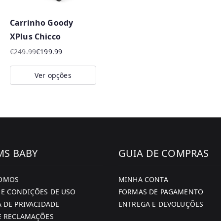
Carrinho Goody
XPlus Chicco
€
249.99
€
199.99
O
O
preço
preço
Ver opções
original
atual
This
era:
é:
product
€249.99.
€199.99.
has
multiple
variants.
MS BABY
GUIA DE COMPRAS
The
options
OMOS
MINHA CONTA
may
E CONDIÇÕES DE USO
FORMAS DE PAGAMENTO
be
A DE PRIVACIDADE
ENTREGA E DEVOLUÇÕES
chosen
E RECLAMAÇÕES