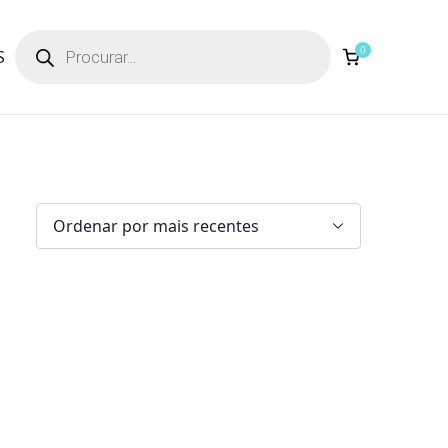
Products
search
0
S