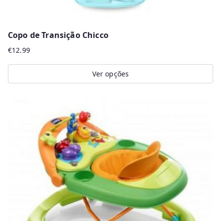
Copo de Transição Chicco
€
12.99
Ver opções
This
product
has
multiple
variants.
The
options
may
be
chosen