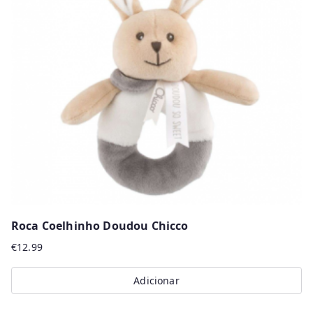
The
options
may
be
chosen
on
the
product
page
Roca Coelhinho Doudou Chicco
€
12.99
Adicionar