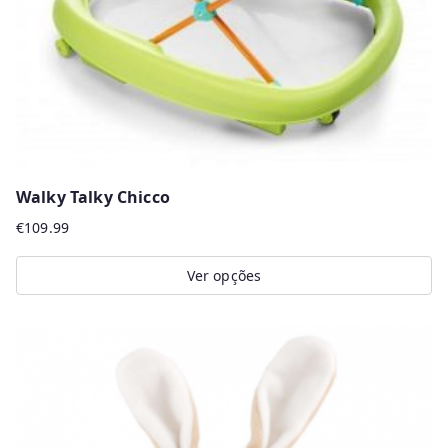
on
the
product
page
Walky Talky Chicco
€
109.99
Ver opções
This
product
has
multiple
variants.