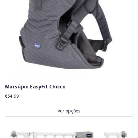
r
m
a
i
s
r
e
c
e
n
Marsúpio EasyFit Chicco
t
€
54.99
e
s
Ver opções
This
product