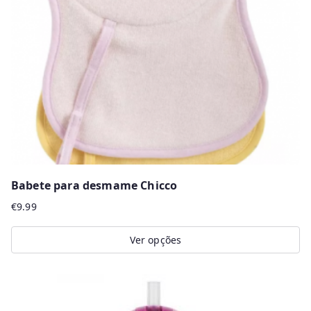
may
be
chosen
on
the
product
page
Babete para desmame Chicco
€
9.99
Ver opções
This
product
has