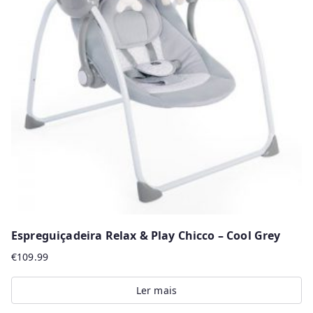
The
options
may
be
chosen
on
the
product
page
Espreguiçadeira Relax & Play Chicco – Cool Grey
€
109.99
Ler mais