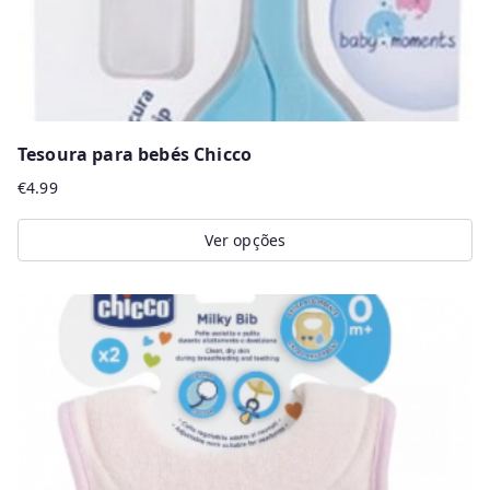
product
page
Tesoura para bebés Chicco
€
4.99
Ver opções
This
product
has
multiple
variants.
The
options