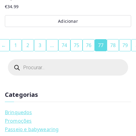
€
34.99
Adicionar
←
1
2
3
…
74
75
76
77
78
79
P
r
o
d
u
c
t
Categorias
s
s
e
a
Brinquedos
r
c
Promoções
h
Passeio e babywearing