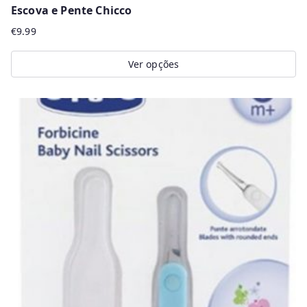
Escova e Pente Chicco
€
9.99
Ver opções
This
product
has
multiple
variants.
The
options
may
be
chosen
on
the