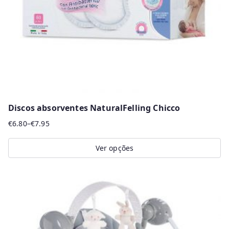
Discos absorventes NaturalFelling Chicco
€
6.80
–
€
7.95
Price
range:
Ver opções
€6.80
This
through
product
€7.95
has
multiple
variants.