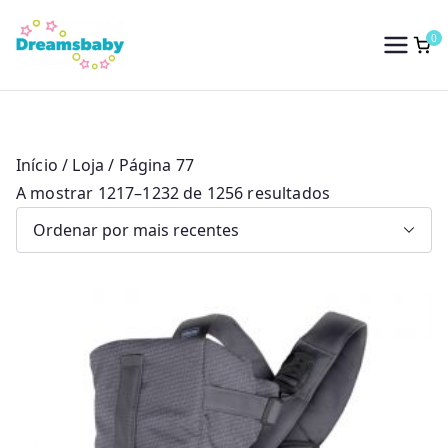
Saltar
para
0
Dreams Baby
o
conteúdo
Início
/
Loja
/ Página 77
O
A mostrar 1217–1232 de 1256 resultados
r
d
e
n
a
d
o
p
o