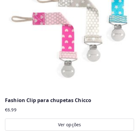
The
options
may
be
chosen
on
the
product
page
Fashion Clip para chupetas Chicco
€
6.99
Ver opções
This