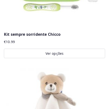
Kit sempre sorridente Chicco
€
10.99
Ver opções
This
product
has
multiple
variants.
The
options