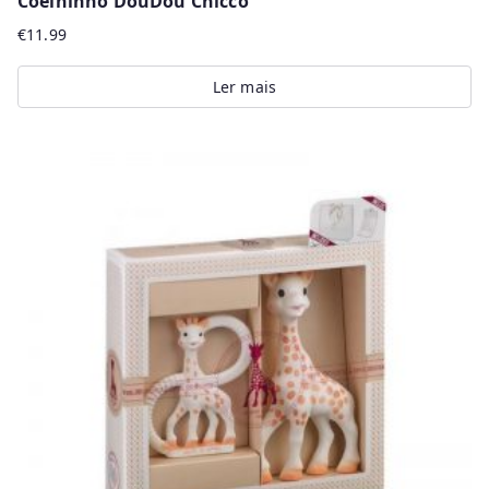
Coelhinho DouDou Chicco
€
11.99
Ler mais