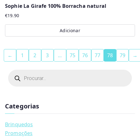
Sophie La Girafe 100% Borracha natural
€
19.90
Adicionar
←
1
2
3
…
75
76
77
78
79
→
P
r
o
d
u
c
t
Categorias
s
s
e
a
Brinquedos
r
c
Promoções
h