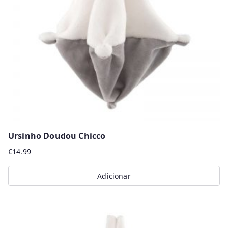
may
be
chosen
on
the
product
page
Ursinho Doudou Chicco
€
14.99
Adicionar