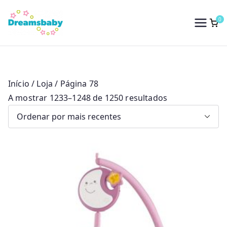
Saltar
para
0
Dreams Baby
o
conteúdo
Início
/
Loja
/ Página 78
O
A mostrar 1233–1248 de 1250 resultados
r
d
e
n
a
d
o
p
o