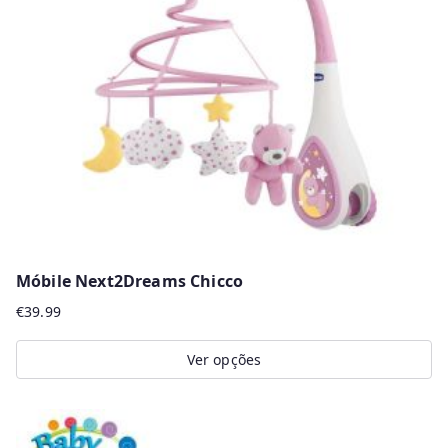
r
m
a
i
s
r
e
c
e
n
Móbile Next2Dreams Chicco
t
€
39.99
e
s
Ver opções
This
product