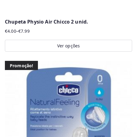
Chupeta Physio Air Chicco 2 unid.
€
4.00
–
€
7.99
Price
range:
Ver opções
€4.00
This
through
product
€7.99
Promoção!
has
multiple
variants.
The
options
may
be
chosen