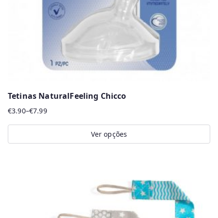
on
the
product
page
Tetinas NaturalFeeling Chicco
€
3.90
–
€
7.99
Price
range:
Ver opções
€3.90
This
through
product
€7.99
has
multiple
variants.