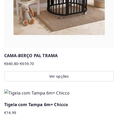
chosen
on
the
product
page
CAMA-BERÇO PAL TRAMA
€
640.80
–
€
659.70
Price
range:
Ver opções
€640.80
This
through
product
€659.70
has
Tigela com Tampa 6m+ Chicco
multiple
€
14.99
variants.