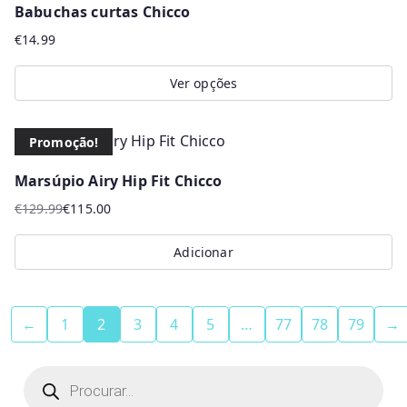
Babuchas curtas Chicco
€
14.99
Ver opções
This
product
Promoção!
has
Marsúpio Airy Hip Fit Chicco
multiple
€
129.99
€
115.00
variants.
O
O
The
preço
preço
Adicionar
options
original
atual
era:
é:
may
€129.99.
€115.00.
be
←
1
2
3
4
5
…
77
78
79
→
chosen
on
P
r
the
o