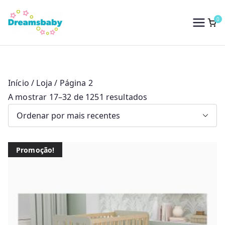
Saltar
para
0
Dreams Baby
o
conteúdo
Início
/
Loja
/ Página 2
O
A mostrar 17–32 de 1251 resultados
r
d
e
Promoção!
n
a
d
o
p
o