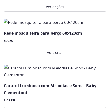
The
Ver opções
options
This
may
product
be
has
chosen
Rede mosquiteira para berço 60x120cm
multiple
on
€
7.90
variants.
the
The
product
Adicionar
options
page
may
be
chosen
on
Caracol Luminoso com Melodias e Sons – Baby
the
Clementoni
product
€
23.00
page