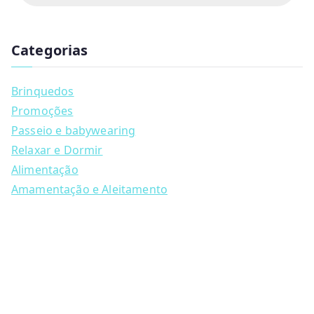
d
product
u
page
c
t
Categorias
s
s
e
a
Brinquedos
r
c
Promoções
h
Passeio e babywearing
Relaxar e Dormir
Alimentação
Amamentação e Aleitamento