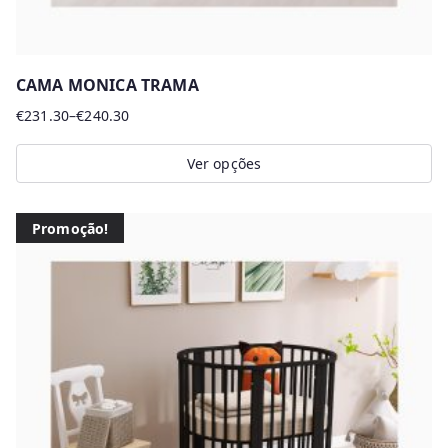
CAMA MONICA TRAMA
€
231.30
–
€
240.30
Price
range:
Ver opções
€231.30
This
through
product
€240.30
Promoção!
has
multiple
variants.
The
options
may
be