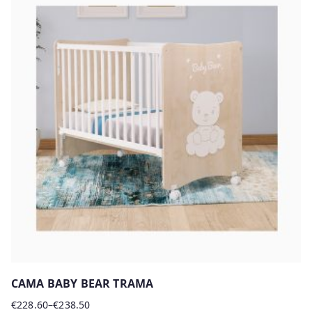
has
multiple
variants.
The
options
may
be
chosen
on
the
product
page
CAMA BABY BEAR TRAMA
€
228.60
–
€
238.50