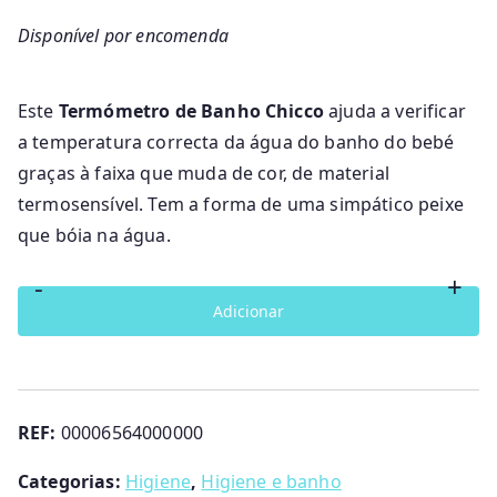
Disponível por encomenda
Este
Termómetro de Banho Chicco
ajuda a verificar
a temperatura correcta da água do banho do bebé
graças à faixa que muda de cor, de material
termosensível. Tem a forma de uma simpático peixe
que bóia na água.
-
+
Quantidade
Adicionar
de
Termómetro
de
banho
REF:
00006564000000
Peixe-
Categorias:
Higiene
,
Higiene e banho
Balão