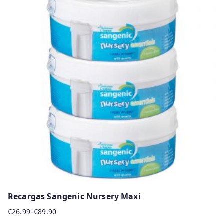
multiple
variants.
The
options
may
be
chosen
on
the
product
page
Recargas Sangenic Nursery Maxi
€
26.99
–
€
89.90
Price