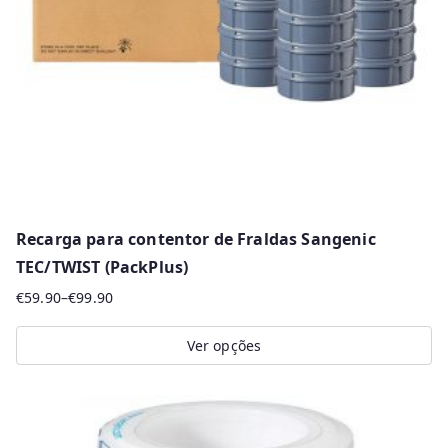
Recarga para contentor de Fraldas Sangenic
TEC/TWIST (PackPlus)
€
59.90
–
€
99.90
Price
range:
Ver opções
€59.90
This
through
product
€99.90
has