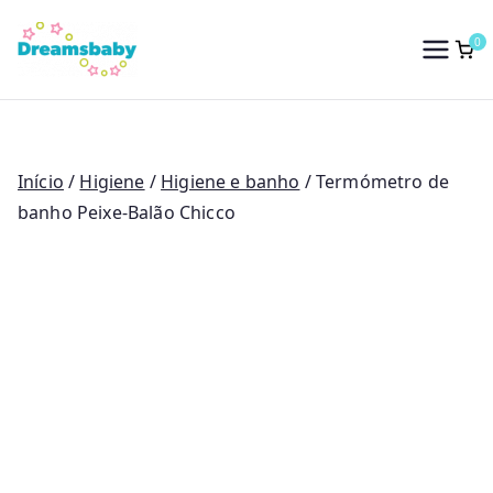
Saltar
para
0
Dreams Baby
o
conteúdo
Início
/
Higiene
/
Higiene e banho
/ Termómetro de
banho Peixe-Balão Chicco