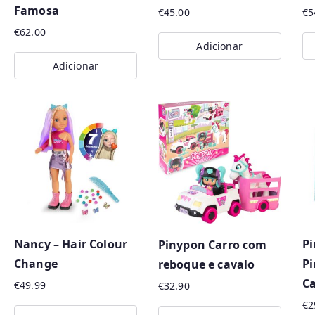
Famosa
€
45.00
€
5
€
62.00
Adicionar
Adicionar
Nancy – Hair Colour
Pi
Pinypon Carro com
Change
Pi
reboque e cavalo
C
€
49.99
€
32.90
€
2