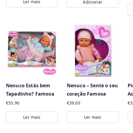
Ler mais
Adicionar
Nenuco Estás bem
Nenuco – Sente o seu
P
Tapadinho? Famosa
coração Famosa
A
€
55.90
€
39.00
€
3
Ler mais
Ler mais