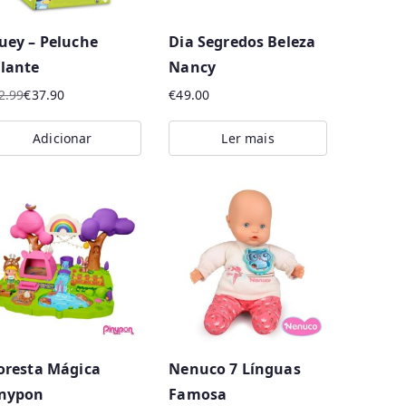
uey – Peluche
Dia Segredos Beleza
lante
Nancy
2.99
€
37.90
€
49.00
eço
eço
Adicionar
Ler mais
iginal
ual
a:
2.99.
7.90.
oresta Mágica
Nenuco 7 Línguas
inypon
Famosa