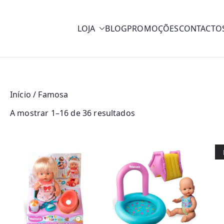
LOJA
BLOG
PROMOÇÕES
CONTACTO
y
Início
/ Famosa
O
A mostrar 1–16 de 36 resultados
r
d
e
n
a
d
o