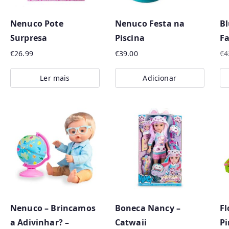
p
o
Nenuco Pote
Nenuco Festa na
Bl
r
Surpresa
Piscina
Fa
m
€
26.99
€
39.00
€
4
a
O
O
i
pr
pr
Ler mais
Adicionar
or
at
s
er
é:
r
€4
€3
e
c
e
n
t
e
s
Nenuco – Brincamos
Boneca Nancy –
Fl
a Adivinhar? –
Catwaii
P