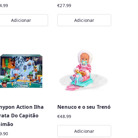
4.99
€
27.99
Adicionar
Adicionar
nypon Action Ilha
Nenuco e o seu Trenó
rata Do Capitão
€
48.99
aimão
Adicionar
9.90