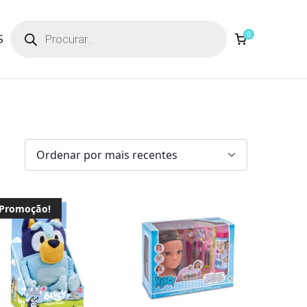
Products
search
0
S
Promoção!