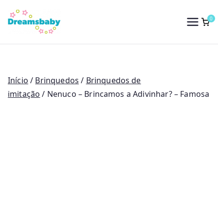
Saltar
para
0
Dreams Baby
o
conteúdo
Início
/
Brinquedos
/
Brinquedos de
imitação
/ Nenuco – Brincamos a Adivinhar? – Famosa