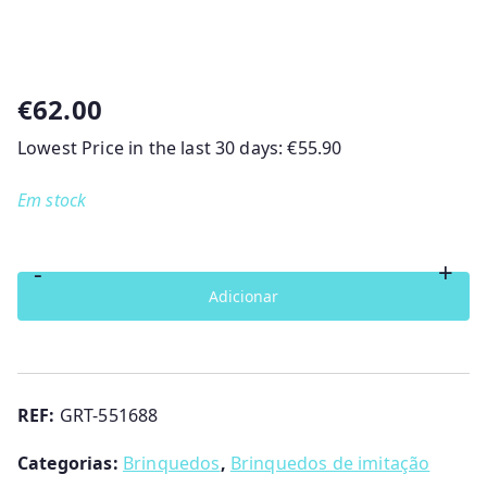
€
62.00
Lowest Price in the last 30 days:
€
55.90
Em stock
-
+
Quantidade
Adicionar
de
Nenuco
-
Brincamos
REF:
GRT-551688
a
Categorias:
Brinquedos
,
Brinquedos de imitação
Adivinhar?