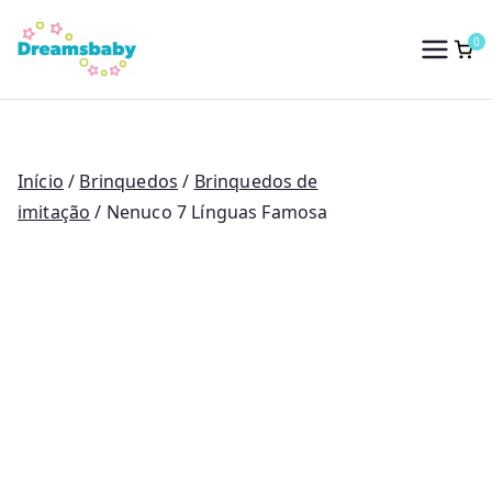
Saltar
para
0
Dreams Baby
o
conteúdo
Início
/
Brinquedos
/
Brinquedos de
imitação
/ Nenuco 7 Línguas Famosa