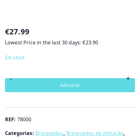
€
27.99
Lowest Price in the last 30 days:
€
23.90
Em stock
-
+
Quantidade
Adicionar
de
Nenuco
7
Línguas
REF:
78000
Famosa
Categorias:
Brinquedos
,
Brinquedos de imitação
,