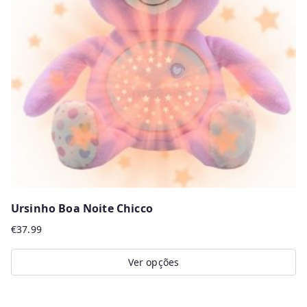
Ursinho Boa Noite Chicco
€
37.99
Ver opções
This
product