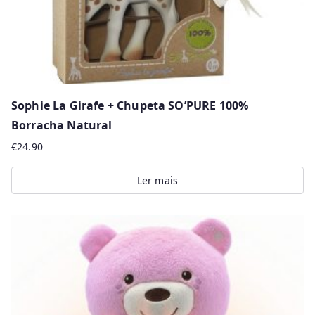
product
page
Sophie La Girafe + Chupeta SO’PURE 100%
Borracha Natural
€
24.90
Ler mais