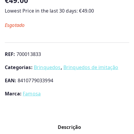
€
49.00
Lowest Price in the last 30 days:
€
49.00
Esgotado
REF:
700013833
Categorias:
Brinquedos
,
Brinquedos de imitação
EAN:
8410779033994
Marca:
Famosa
Descrição