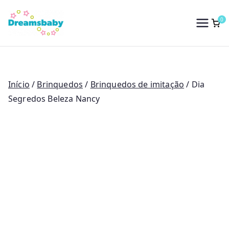
Saltar
para
0
Dreams Baby
o
conteúdo
Início
/
Brinquedos
/
Brinquedos de imitação
/ Dia
Segredos Beleza Nancy