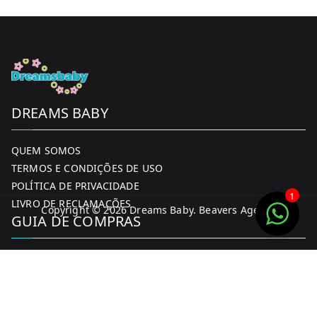
the
product
page
DREAMS BABY
QUEM SOMOS
TERMOS E CONDIÇÕES DE USO
POLÍTICA DE PRIVACIDADE
1
LIVRO DE RECLAMAÇÕES
Copyright © 2026
Dreams Baby
. Beavers Agency
GUIA DE COMPRAS
MINHA CONTA
FORMAS DE PAGAMENTO
ENTREGA E DEVOLUÇÕES
CONTACTOS