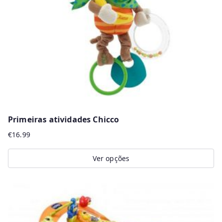
Primeiras atividades Chicco
€
16.99
Ver opções
This
product
has
multiple