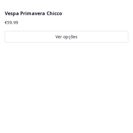
Vespa Primavera Chicco
€
59.99
Ver opções
This
product
has
multiple
variants.
The
options
may
be
chosen
on