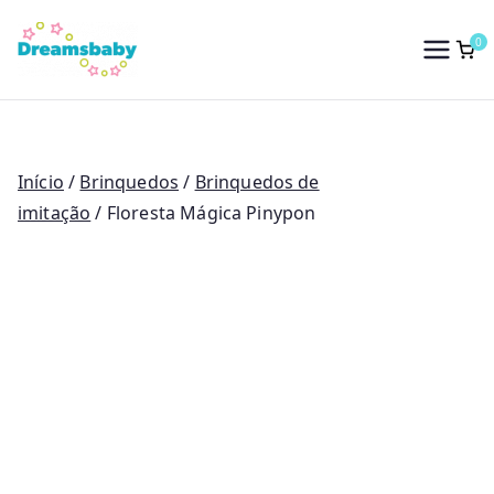
Saltar
para
0
Dreams Baby
o
conteúdo
Início
/
Brinquedos
/
Brinquedos de
imitação
/ Floresta Mágica Pinypon