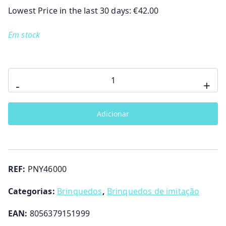
Lowest Price in the last 30 days:
€
42.00
Em stock
Quantidade
-
+
de
Floresta
Adicionar
Mágica
Pinypon
REF:
PNY46000
Categorias:
Brinquedos
,
Brinquedos de imitação
EAN:
8056379151999