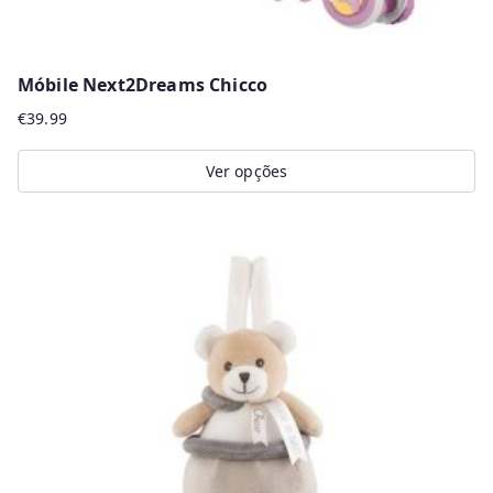
Móbile Next2Dreams Chicco
€
39.99
Ver opções
This
product
has
multiple
variants.
The
options
may
be
chosen