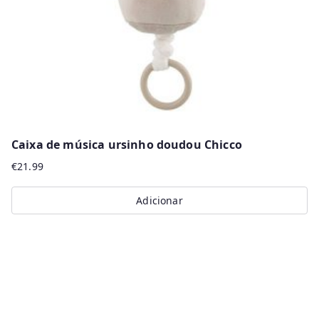
on
the
product
page
Caixa de música ursinho doudou Chicco
€
21.99
Adicionar