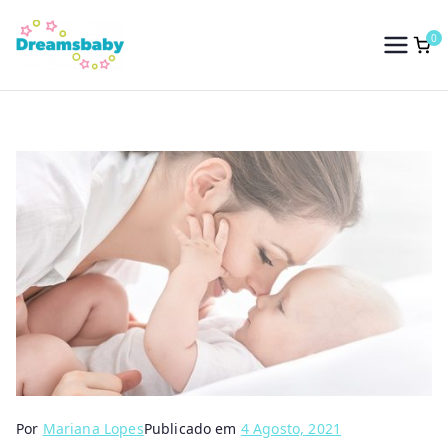
Saltar
para
0
Dreams Baby
o
conteúdo
Por
Mariana Lopes
Publicado em
4 Agosto, 2021