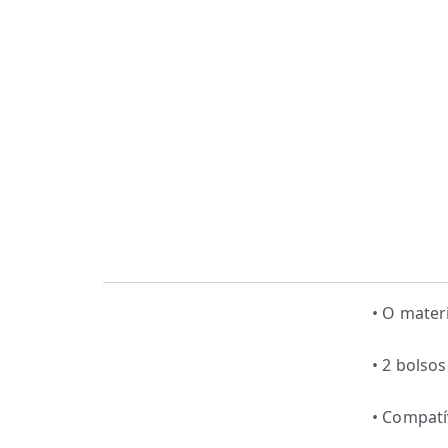
• O mater
• 2 bolso
• Compatí