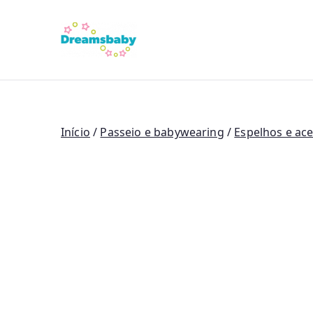
Saltar
para
Dreams Bab
o
conteúdo
Início
/
Passeio e babywearing
/
Espelhos e ace