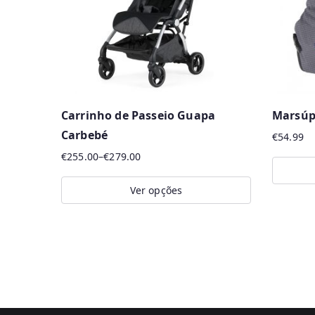
Carrinho de Passeio Guapa
Marsúpi
Carbebé
€
54.99
€
255.00
–
€
279.00
Price
range:
Ver opções
This
€255.00
This
produc
through
product
has
€279.00
has
multipl
multiple
variants
variants.
The
The
options