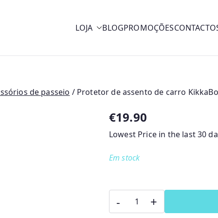
LOJA
BLOG
PROMOÇÕES
CONTACTO
y
ssórios de passeio
/ Protetor de assento de carro KikkaB
€
19.90
Lowest Price in the last 30 d
Em stock
Quantidade
-
+
de