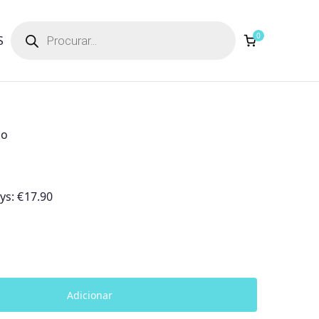
Products
search
0
S
oo
ays:
€
17.90
Adicionar