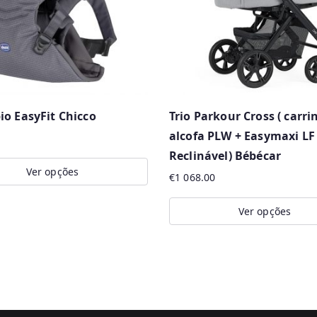
o EasyFit Chicco
Trio Parkour Cross ( carri
alcofa PLW + Easymaxi LF
Reclinável) Bébécar
Ver opções
€
1 068.00
Ver opções
t
This
e
product
.
has
multiple
variants.