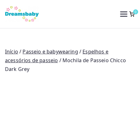
Saltar
para
0
Dreams Baby
o
conteúdo
Início
/
Passeio e babywearing
/
Espelhos e
acessórios de passeio
/ Mochila de Passeio Chicco
Dark Grey