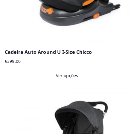
the
product
page
Cadeira Auto Around U I-Size Chicco
€
399.00
Ver opções
This
product
has
multiple
variants.
The