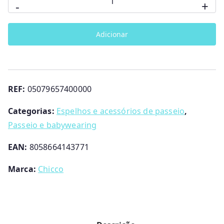
-
+
de
Mochila
Adicionar
de
Passeio
Chicco
Dark
REF:
05079657400000
Grey
Categorias:
Espelhos e acessórios de passeio
,
Passeio e babywearing
EAN:
8058664143771
Marca:
Chicco