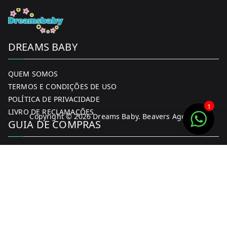
page
DREAMS BABY
QUEM SOMOS
TERMOS E CONDIÇÕES DE USO
POLÍTICA DE PRIVACIDADE
1
LIVRO DE RECLAMAÇÕES
Copyright © 2026
Dreams Baby
. Beavers Agency
GUIA DE COMPRAS
MINHA CONTA
FORMAS DE PAGAMENTO
ENTREGA E DEVOLUÇÕES
CONTACTOS
CONTACTOS