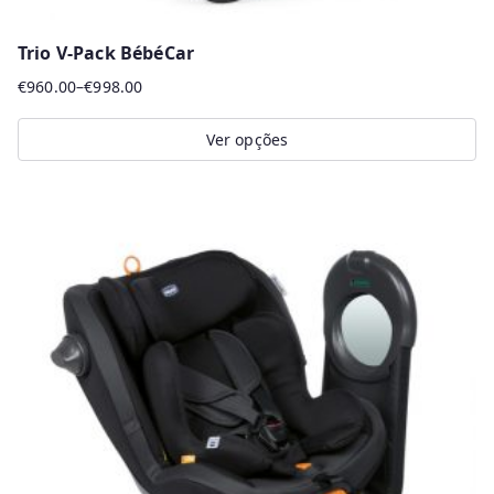
Trio V-Pack BébéCar
€
960.00
–
€
998.00
Price
range:
Ver opções
€960.00
This
through
product
€998.00
has
multiple
variants.
The
options
may
be
chosen
on