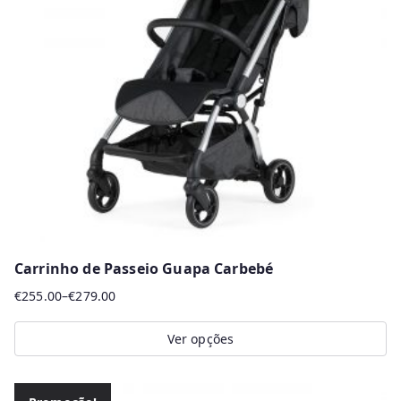
options
may
be
chosen
on
the
product
page
Carrinho de Passeio Guapa Carbebé
€
255.00
–
€
279.00
Price
range:
Ver opções
€255.00
This
through
product
€279.00