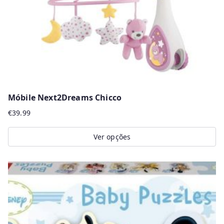
Móbile Next2Dreams Chicco
€
39.99
Ver opções
This
product
has
multiple
variants.
The