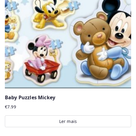
options
may
be
chosen
on
the
product
page
Baby Puzzles Mickey
€
7.99
Ler mais