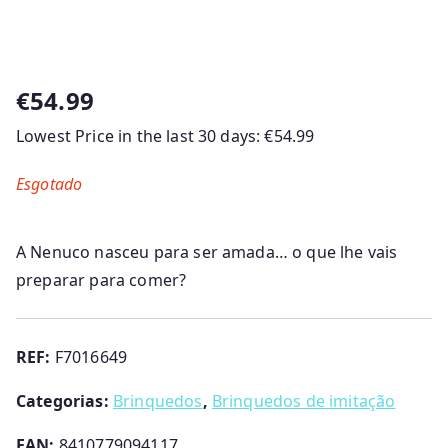
€
54.99
Lowest Price in the last 30 days:
€
54.99
Esgotado
A Nenuco nasceu para ser amada… o que lhe vais
preparar para comer?
REF:
F7016649
Categorias:
Brinquedos
,
Brinquedos de imitação
EAN:
8410779094117