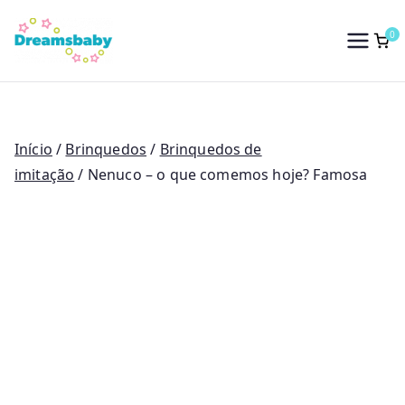
Saltar
para
0
Dreams Baby
o
conteúdo
Início
/
Brinquedos
/
Brinquedos de
imitação
/ Nenuco – o que comemos hoje? Famosa