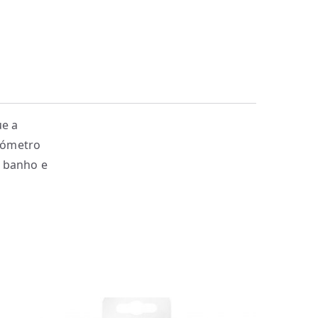
ue a
mómetro
o banho e