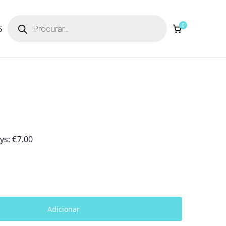
Products
search
0
S
ays:
€
7.00
Adicionar