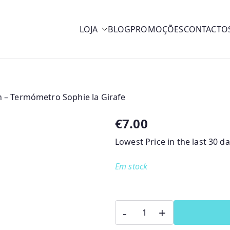
LOJA
BLOG
PROMOÇÕES
CONTACTO
y
h – Termómetro Sophie la Girafe
€
7.00
Lowest Price in the last 30 d
Em stock
Quantidade
-
+
de