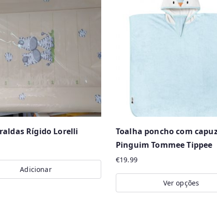
aldas Rígido Lorelli
Toalha poncho com capu
Pinguim Tommee Tippee
€
19.99
Adicionar
Ver opções
This
product