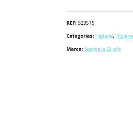
Fresh
Touch
-
REF:
523515
Termómetro
Categorias:
Higiene
,
Higien
Sophie
la
Marca:
Sophie la Girafe
Girafe