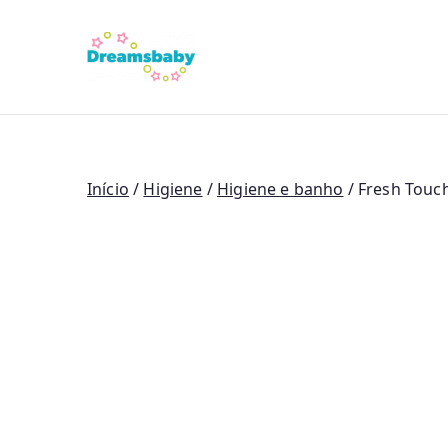
Saltar
para
Dreams Bab
o
conteúdo
Início
/
Higiene
/
Higiene e banho
/ Fresh Touc