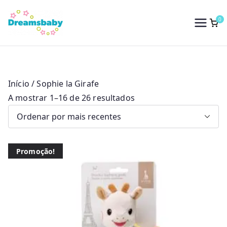
Saltar
para
0
Dreams Baby
o
conteúdo
Início
/ Sophie la Girafe
O
A mostrar 1–16 de 26 resultados
r
d
e
Promoção!
n
a
d
o
p
o