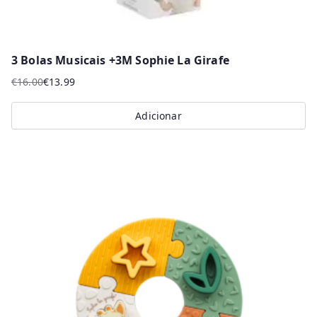
3 Bolas Musicais +3M Sophie La Girafe
€
16.00
€
13.99
O
O
preço
preço
Adicionar
original
atual
era:
é:
€16.00.
€13.99.