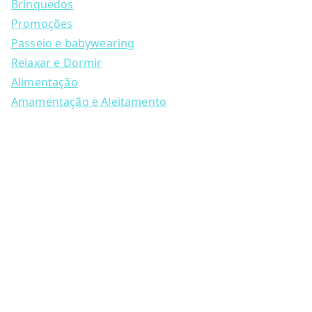
Brinquedos
r
c
Promoções
h
Passeio e babywearing
Relaxar e Dormir
Alimentação
Amamentação e Aleitamento