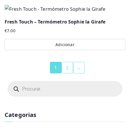
Fresh Touch – Termómetro Sophie la Girafe
€
7.00
Adicionar
1
2
→
P
r
o
d
u
c
t
Categorias
s
s
e
a