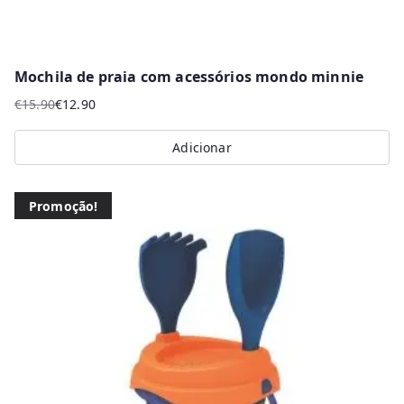
Mochila de praia com acessórios mondo minnie
€
15.90
€
12.90
O
O
preço
preço
Adicionar
original
atual
era:
é:
€15.90.
€12.90.
Promoção!