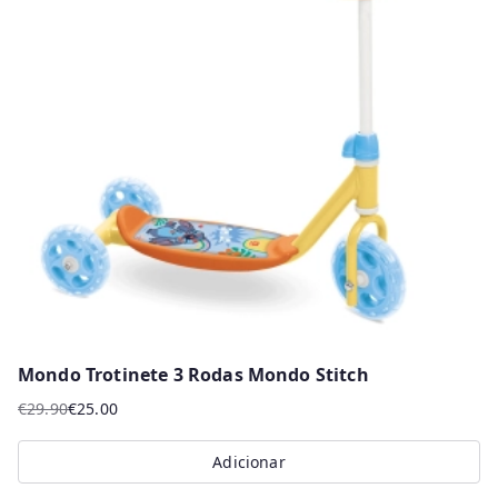
Mondo Trotinete 3 Rodas Mondo Stitch
€
29.90
€
25.00
O
O
preço
preço
Adicionar
original
atual