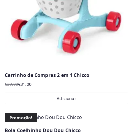
Carrinho de Compras 2 em 1 Chicco
€
39.99
€
31.00
O
O
preço
preço
Adicionar
original
atual
era:
é:
€39.99.
€31.00.
Promoção!
Bola Coelhinho Dou Dou Chicco