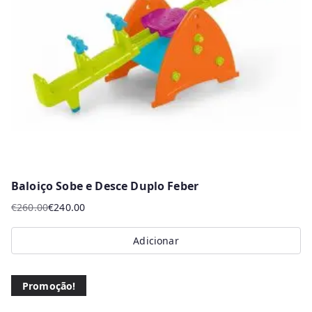
may
be
chosen
on
the
product
page
Baloiço Sobe e Desce Duplo Feber
€
260.00
€
240.00
O
O
preço
preço
Adicionar
original
atual
era:
é:
€260.00.
€240.00.
Promoção!