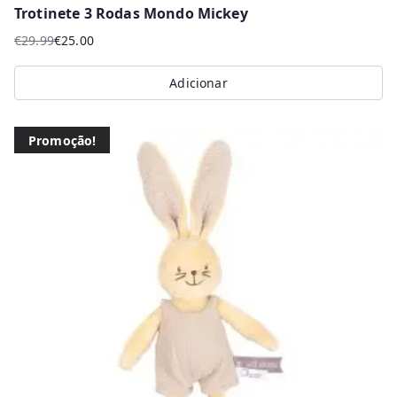
Trotinete 3 Rodas Mondo Mickey
€
29.99
€
25.00
O
O
preço
preço
Adicionar
original
atual
era:
é:
€29.99.
€25.00.
Promoção!