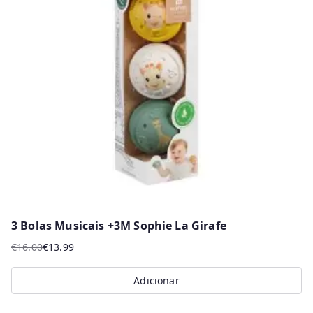
3 Bolas Musicais +3M Sophie La Girafe
€
16.00
€
13.99
O
O
preço
preço
Adicionar
original
atual
era:
é: