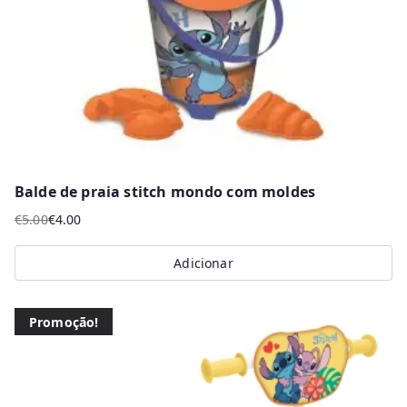
Balde de praia stitch mondo com moldes
€
5.00
€
4.00
O
O
preço
preço
Adicionar
original
atual
era:
é:
€5.00.
€4.00.
Promoção!