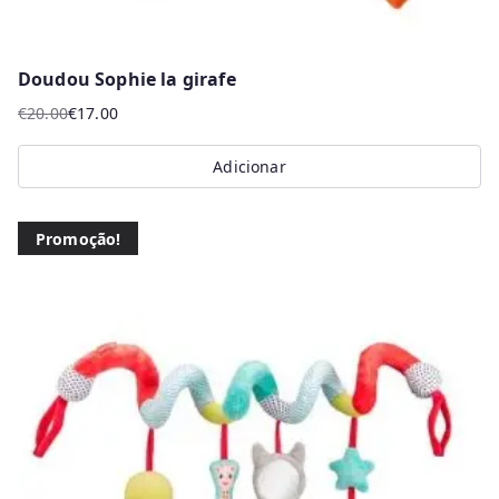
Doudou Sophie la girafe
€
20.00
€
17.00
O
O
preço
preço
Adicionar
original
atual
era:
é:
€20.00.
€17.00.
Promoção!