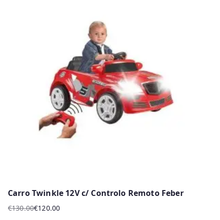
Carro Twinkle 12V c/ Controlo Remoto Feber
€
130.00
€
120.00
O
O