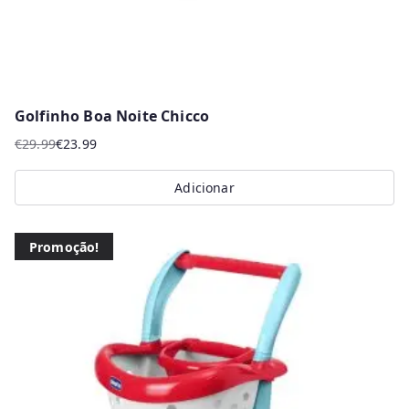
Golfinho Boa Noite Chicco
€
29.99
€
23.99
O
O
preço
preço
Adicionar
original
atual
era:
é:
€29.99.
€23.99.
Promoção!