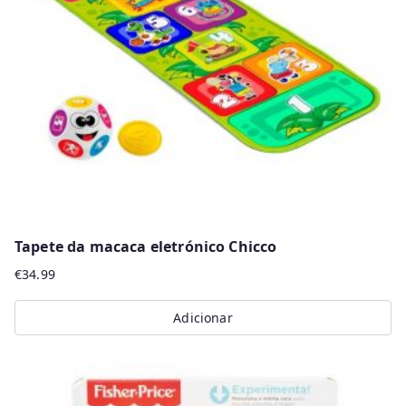
may
be
chosen
on
the
product
page
Tapete da macaca eletrónico Chicco
€
34.99
Adicionar