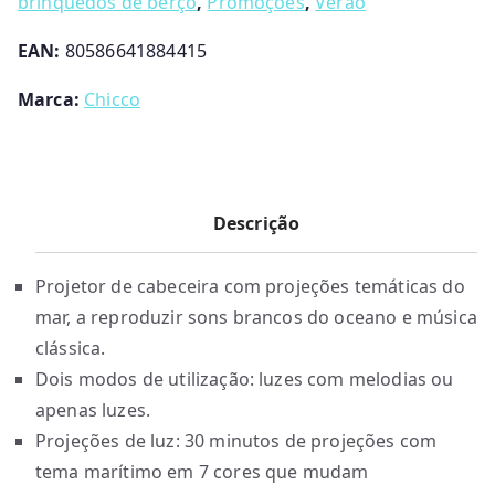
brinquedos de berço
,
Promoções
,
Verão
€
9
2
.
EAN:
80586641884415
9
.
Marca:
Chicco
9
9
.
Descrição
Projetor de cabeceira com projeções temáticas do
mar, a reproduzir sons brancos do oceano e música
clássica.
Dois modos de utilização: luzes com melodias ou
apenas luzes.
Projeções de luz: 30 minutos de projeções com
tema marítimo em 7 cores que mudam