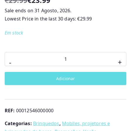
€
29.99
€
23.99
O
O
Sale ends on 31 Agosto, 2026.
p
p
r
r
Lowest Price in the last 30 days:
€
29.99
e
e
Em stock
ç
ç
o
o
o
a
r
t
Quantidade
-
+
i
u
de
g
a
Golfinho
i
l
Adicionar
Boa
n
é
Noite
a
:
Chicco
l
€
e
2
REF:
00012546000000
r
3
a
.
Categorias:
Brinquedos
,
Mobiles, projetores e
:
9