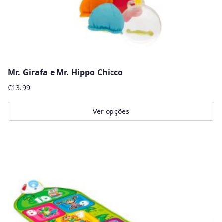
Mr. Girafa e Mr. Hippo Chicco
€
13.99
Ver opções
This
product
has
multiple
variants.
The
options