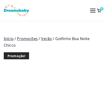
Saltar
para
0
Dreams Baby
o
conteúdo
Início
/
Promoções
/
Verão
/ Golfinho Boa Noite
Chicco
Promoção!