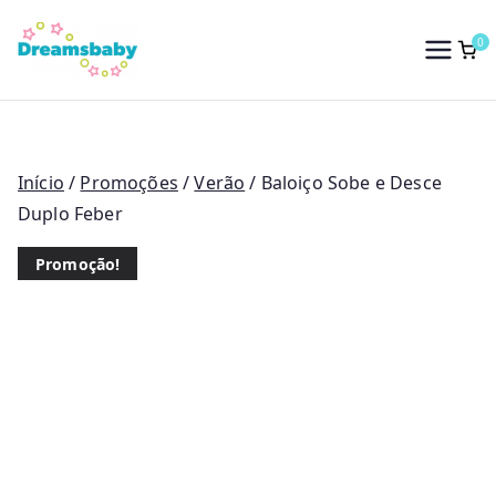
Saltar
para
0
Dreams Baby
o
conteúdo
Início
/
Promoções
/
Verão
/ Baloiço Sobe e Desce
Duplo Feber
Promoção!