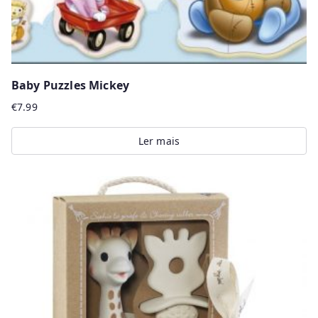
page
Baby Puzzles Mickey
€
7.99
Ler mais