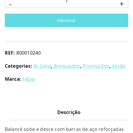
-
+
i
u
de
g
a
Baloiço
i
l
Adicionar
Sobe
n
é
e
a
:
Desce
l
€
Duplo
e
2
REF:
800010240
Feber
r
4
a
0
Categorias:
Ar Livre
,
Brinquedos
,
Promoções
,
Verão
:
.
€
0
Marca:
Feber
2
0
6
.
0
.
Descrição
0
0
Balancé sobe e desce com barras de aço reforçadas
.