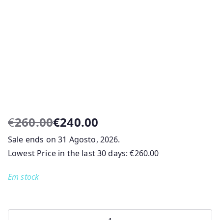
€
260.00
€
240.00
O
O
Sale ends on 31 Agosto, 2026.
p
p
r
r
Lowest Price in the last 30 days:
€
260.00
e
e
Em stock
ç
ç
o
o
o
a
r
t
Quantidade