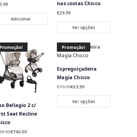
nas costas Chicco
the
5.99
product
€
29.99
Adicionar
page
Ver opções
This
product
Promoção!
Promoção!
has
multiple
Espreguiçadeira
variants.
Magia Chicco
The
€
79.99
€
63.99
options
O
O
may
preço
preço
Ver opções
o Bellagio 2 c/
be
original
atual
This
era:
é:
rst Seat Recline
chosen
product
€79.99.
€63.99.
icco
on
has
the
59.99
€
740.00