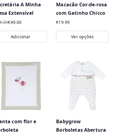
cretária A Minha
Macacão Cor-de-rosa
sa Extensível
com Gatinho Chicco
4.00
€
49.00
€
19.99
eço
eço
Adicionar
Ver opções
iginal
ual
This
a:
product
4.00.
9.00.
has
multiple
variants.
The
options
may
be
nta com flor e
Babygrow
chosen
rboleta
Borboletas Abertura
on