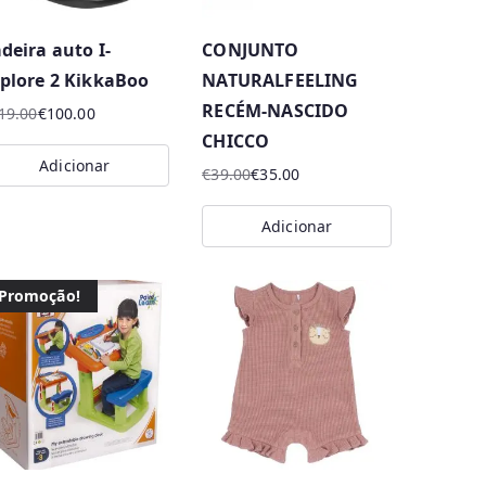
deira auto I-
CONJUNTO
plore 2 KikkaBoo
NATURALFEELING
RECÉM-NASCIDO
19.00
€
100.00
CHICCO
eço
eço
Adicionar
€
39.00
€
35.00
iginal
ual
O
O
a:
preço
preço
Adicionar
19.00.
00.00.
original
atual
era:
é:
€39.00.
€35.00.
Promoção!