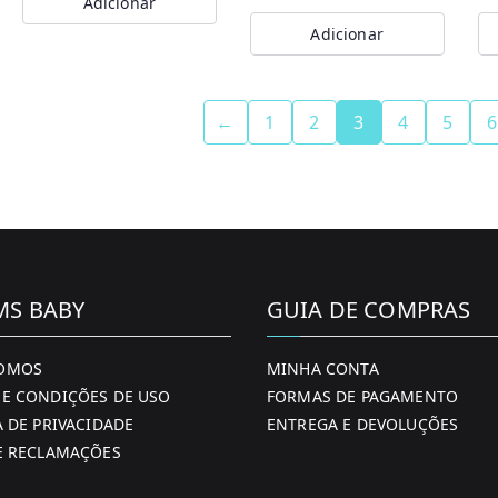
Adicionar
product
page
original
atual
pr
pr
Adicionar
page
era:
é:
or
at
Th
€59.99.
€50.99.
er
é:
pr
€8
€7
←
1
2
3
4
5
6
ha
mu
va
Th
op
m
MS BABY
GUIA DE COMPRAS
be
ch
OMOS
MINHA CONTA
o
E CONDIÇÕES DE USO
FORMAS DE PAGAMENTO
th
A DE PRIVACIDADE
ENTREGA E DEVOLUÇÕES
pr
E RECLAMAÇÕES
pa