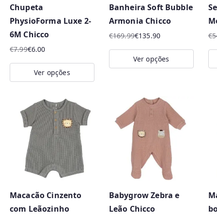
Chupeta
Banheira Soft Bubble
Se
on
PhysioForma Luxe 2-
Armonia Chicco
Me
the
6M Chicco
product
€
169.99
€
135.90
€
5
O
O
O
O
page
€
7.99
€
6.00
preço
preço
pr
pr
O
O
Ver opções
original
atual
or
at
preço
preço
Ver opções
This
era:
é:
er
é:
original
atual
This
product
€169.99.
€135.90.
€5
€4
era:
é:
product
has
€7.99.
€6.00.
has
multiple
multiple
variants.
variants.
The
The
options
options
may
may
be
Macacão Cinzento
Babygrow Zebra e
Ma
be
chosen
com Leãozinho
Leão Chicco
bo
chosen
on