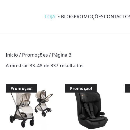
LOJA
BLOG
PROMOÇÕES
CONTACTO
y
Início
/
Promoções
/ Página 3
O
A mostrar 33–48 de 337 resultados
r
d
Promoção!
Promoção!
e
n
a
d
o