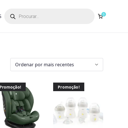
Products
search
0
S
Promoção!
Promoção!