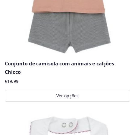
chosen
on
the
product
page
Conjunto de camisola com animais e calções
Chicco
€
19.99
Ver opções
This
product
has
multiple