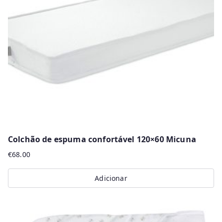
r
m
a
i
s
r
e
c
e
n
Colchão de espuma confortável 120×60 Micuna
t
€
68.00
e
s
Adicionar