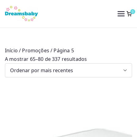
Saltar
para
0
Dreams Baby
o
conteúdo
Início
/
Promoções
/ Página 5
O
A mostrar 65–80 de 337 resultados
r
d
e
n
a
d
o
p
o