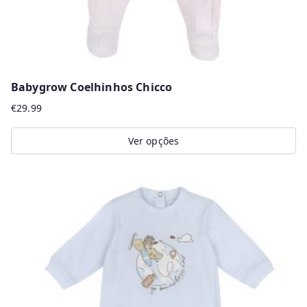
product
page
Babygrow Coelhinhos Chicco
€
29.99
Ver opções
This
product
has
multiple
variants.
The
options
may