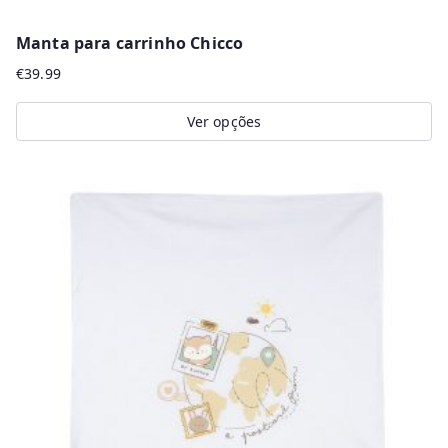
Manta para carrinho Chicco
€
39.99
Ver opções
This
product
has
multiple
variants.
The
options
may
be
chosen
on