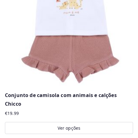
options
may
be
chosen
on
the
product
page
Conjunto de camisola com animais e calções
Chicco
€
19.99
Ver opções