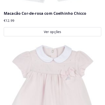
Macacão Cor-de-rosa com Coelhinho Chicco
€
12.99
Ver opções
This
product
has
multiple
variants.
The
options
may
be
chosen