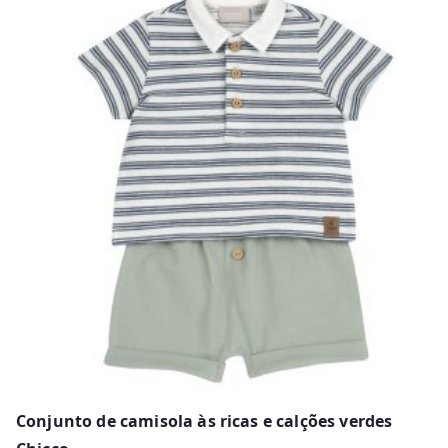
has
multiple
variants.
The
options
may
be
chosen
on
the
product
page
Conjunto de camisola às ricas e calções verdes