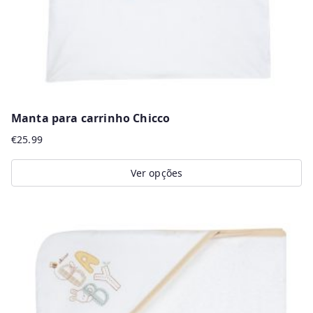
the
product
page
Manta para carrinho Chicco
€
25.99
Ver opções
This
product
has
multiple
variants.
The