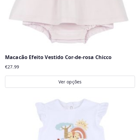
on
the
product
page
Macacão Efeito Vestido Cor-de-rosa Chicco
€
27.99
Ver opções
This
product
has
multiple
variants.
The