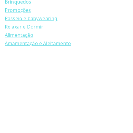
Brinquedos
r
on
c
Promoções
the
h
Passeio e babywearing
product
Relaxar e Dormir
page
Alimentação
Amamentação e Aleitamento