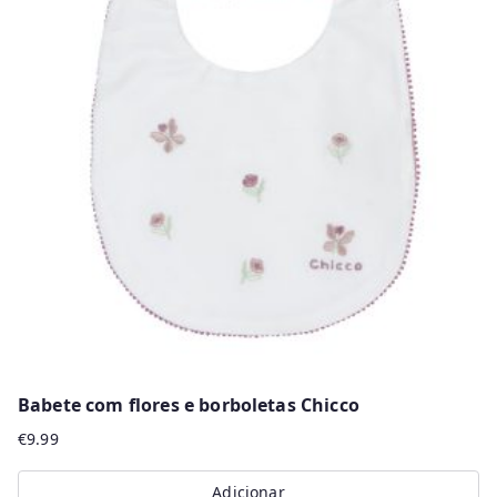
variants.
The
options
may
be
chosen
on
the
product
page
Babete com flores e borboletas Chicco
€
9.99
Adicionar