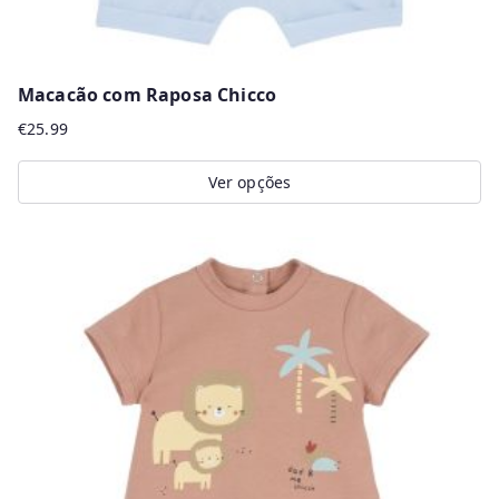
Macacão com Raposa Chicco
€
25.99
Ver opções
This
product
has
multiple
variants.
The
options
may
be