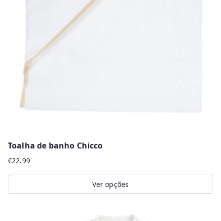
options
may
be
chosen
on
the
product
page
Toalha de banho Chicco
€
22.99
Ver opções
This
product