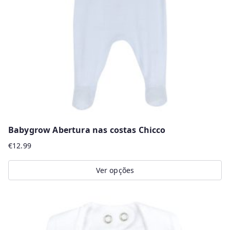
be
chosen
on
the
product
page
Babygrow Abertura nas costas Chicco
€
12.99
Ver opções
This
product
has