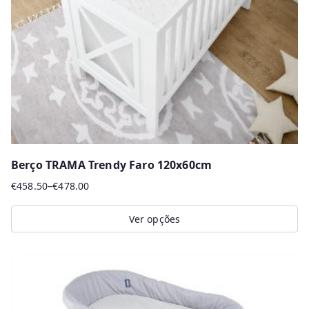
be
chosen
on
the
product
page
Berço TRAMA Trendy Faro 120x60cm
€
458.50
–
€
478.00
Price
range:
Ver opções
€458.50
This
through
product
€478.00
has
multiple