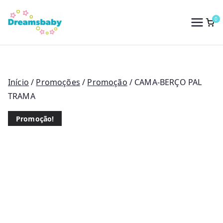
Saltar
para
0
Dreams Baby
o
conteúdo
Início
/
Promoções
/
Promoção
/ CAMA-BERÇO PAL
TRAMA
Promoção!