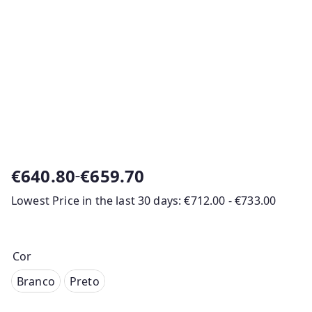
€
640.80
€
659.70
–
P
Lowest Price in the last 30 days:
€
712.00
-
€
733.00
r
i
c
e
Cor
r
Branco
Branco
Preto
a
Preto
n