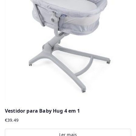
variants.
The
options
may
be
chosen
on
the
product
page
Vestidor para Baby Hug 4 em 1
€
39.49
Ler mais