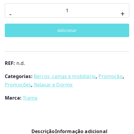
g
Quantidade
-
+
e
de
:
CAMA-
€
Adicionar
BERÇO
6
PAL
4
TRAMA
0
.
REF:
n.d.
8
0
Categorias:
Berços, camas e mobiliário
,
Promoção
,
t
Promoções
,
Relaxar e Dormir
h
r
Marca:
Trama
o
u
g
h
Descrição
Informação adicional
€