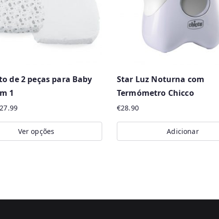
o de 2 peças para Baby
Star Luz Noturna com
em 1
Termómetro Chicco
27.99
€
28.90
Ver opções
Adicionar
t
e
.