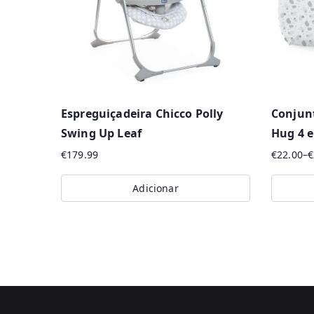
Espreguiçadeira Chicco Polly
Conjunt
Swing Up Leaf
Hug 4 
€
179.99
€
22.00
–
€
Price
range:
Adicionar
€22.00
This
through
produc
€27.99
has
multipl
variants
The