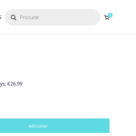
Products
search
0
S
ays:
€
26.99
Adicionar