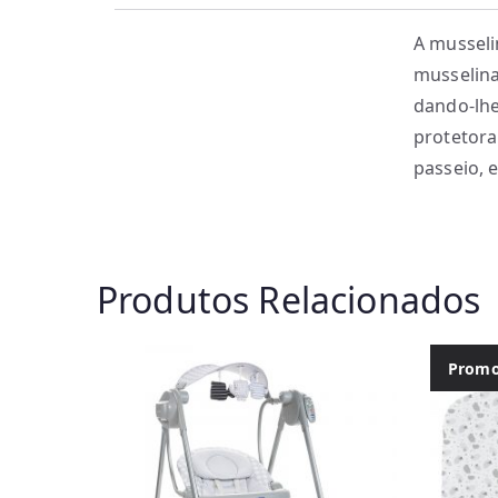
A musseli
musselina
dando-lhe
protetora
passeio, 
Produtos Relacionados
Promo