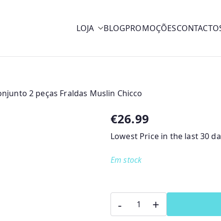
LOJA
BLOG
PROMOÇÕES
CONTACTO
y
onjunto 2 peças Fraldas Muslin Chicco
€
26.99
Lowest Price in the last 30 d
Em stock
Quantidade
-
+
de