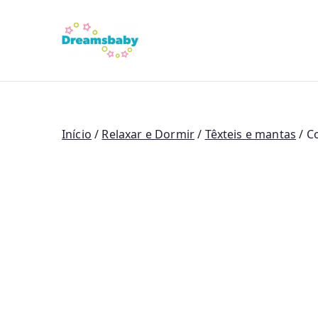
Saltar
para
Dreams Bab
o
conteúdo
Início
/
Relaxar e Dormir
/
Têxteis e mantas
/ C