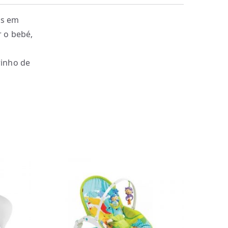
as em
 o bebé,
rinho de