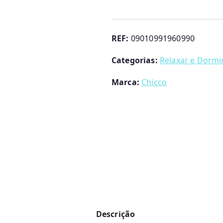
Conjunto
2
peças
REF:
09010991960990
Fraldas
Categorias:
Relaxar e Dormi
Muslin
Chicco
Marca:
Chicco
Descrição