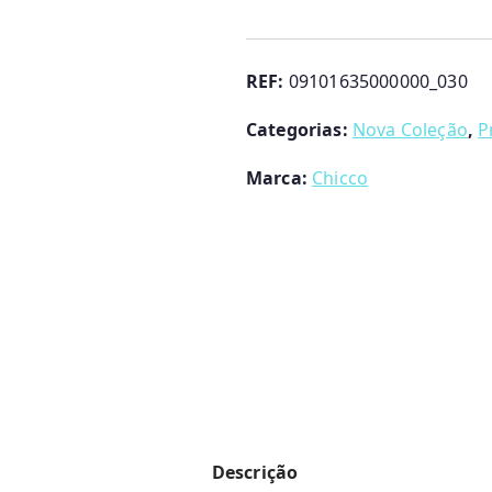
Babete
com
animais
REF:
09101635000000_030
Chicco
Categorias:
Nova Coleção
,
P
Marca:
Chicco
Descrição