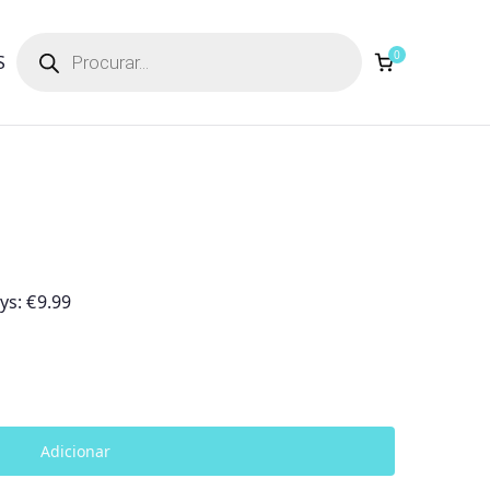
Products
search
0
S
ays:
€
9.99
Adicionar