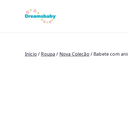
Saltar
para
Dreams Bab
o
conteúdo
Início
/
Roupa
/
Nova Coleção
/ Babete com ani