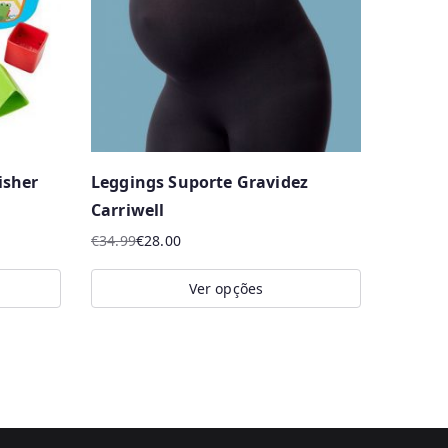
isher
Leggings Suporte Gravidez
Carriwell
€
34.99
€
28.00
O
O
preço
preço
Ver opções
original
atual
This
era:
é:
product
€34.99.
€28.00.
has
multiple
variants.