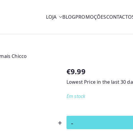
LOJA
BLOG
PROMOÇÕES
CONTACTO
y
mais Chicco
€
9.99
Lowest Price in the last 30 d
Em stock
Quantidade
+
-
de