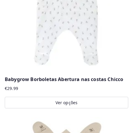
Babygrow Borboletas Abertura nas costas Chicco
€
29.99
Ver opções
This
product
has