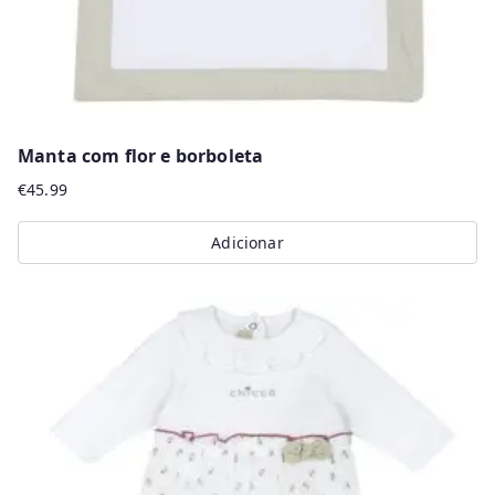
product
page
Manta com flor e borboleta
€
45.99
Adicionar