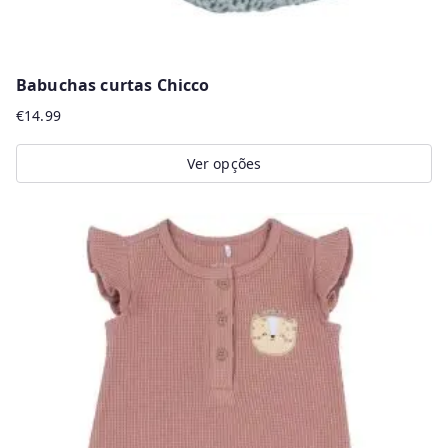
Babuchas curtas Chicco
€
14.99
Ver opções
This
product
has
multiple
variants.
The
options
may
be