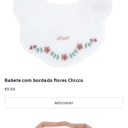
r
m
a
i
s
r
e
c
e
n
Babete com bordado flores Chicco
t
€
9.99
e
s
Adicionar