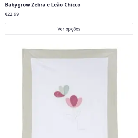
Babygrow Zebra e Leão Chicco
€
22.99
Ver opções
This
product
has
multiple
variants.
The
options
may
be
chosen
on
the