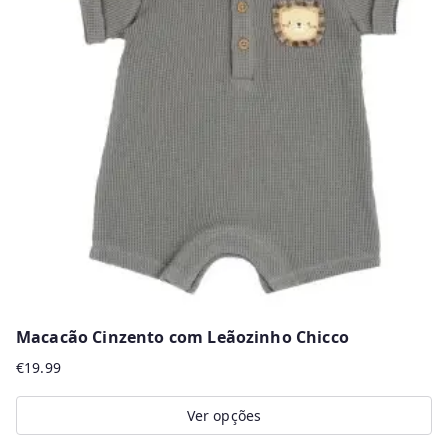
The
options
may
be
chosen
on
the
product
page
Macacão Cinzento com Leãozinho Chicco
€
19.99
Ver opções