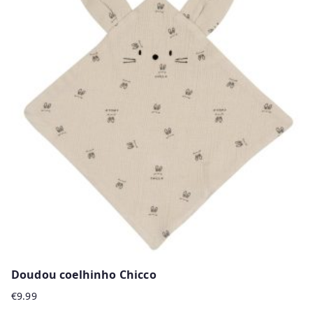
multiple
variants.
The
options
may
be
chosen
on
the
product
page
Doudou coelhinho Chicco
€
9.99