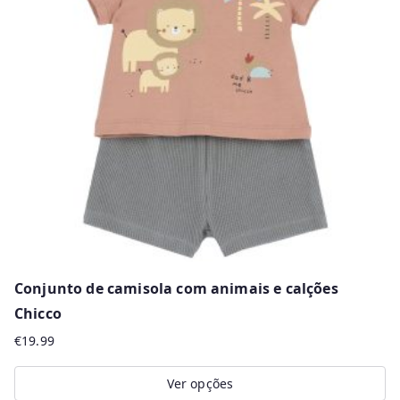
The
options
may
be
chosen
on
the
product
page
Conjunto de camisola com animais e calções
Chicco
€
19.99
Ver opções