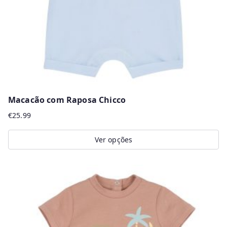
Macacão com Raposa Chicco
€
25.99
Ver opções
This
product
has
multiple
variants.