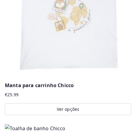
may
be
chosen
on
the
product
page
Manta para carrinho Chicco
€
25.99
Ver opções
This
product