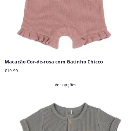
chosen
on
the
product
page
Macacão Cor-de-rosa com Gatinho Chicco
€
19.99
Ver opções
This
product
has
multiple
variants.