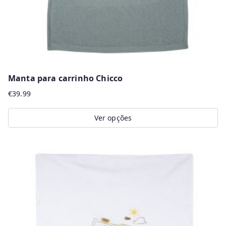
Manta para carrinho Chicco
€
39.99
Ver opções
This
product
has
multiple
variants.
The
options