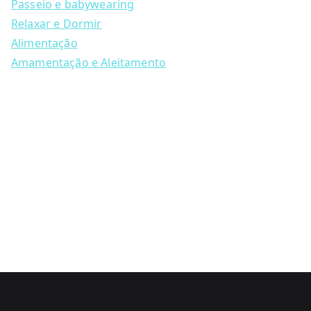
Passeio e babywearing
product
Relaxar e Dormir
page
Alimentação
Amamentação e Aleitamento