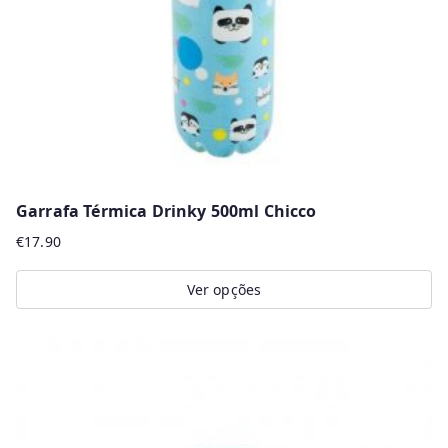
Garrafa Térmica Drinky 500ml Chicco
€
17.90
Ver opções
This
product
has
multiple
variants.