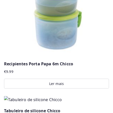
be
chosen
on
the
product
page
Recipientes Porta Papa 6m Chicco
€
9.99
Ler mais
Tabuleiro de silicone Chicco