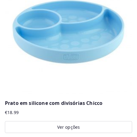
The
options
may
be
chosen
on
the
product
page
Prato em silicone com divisórias Chicco
€
18.99
Ver opções