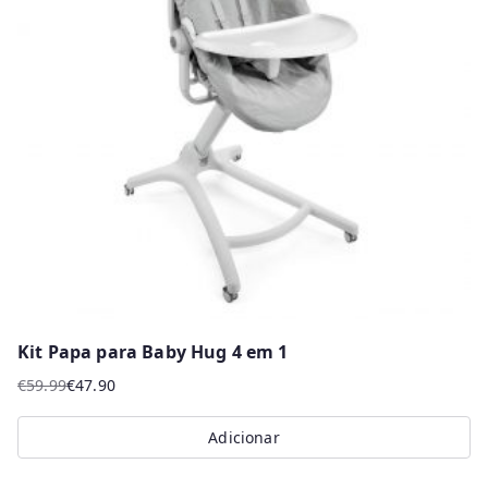
Kit Papa para Baby Hug 4 em 1
€
59.99
€
47.90
O
O
preço
preço
Adicionar
original
atual
era:
é: