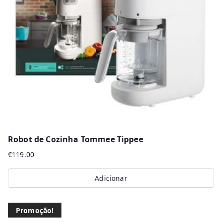
r
m
a
i
s
r
e
c
e
n
Robot de Cozinha Tommee Tippee
t
€
119.00
e
s
Adicionar
Promoção!