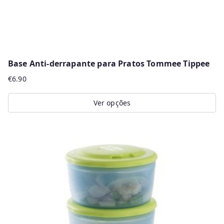
product
page
Base Anti-derrapante para Pratos Tommee Tippee
€
6.90
Ver opções
This
product
has
multiple
variants.
The
options
may