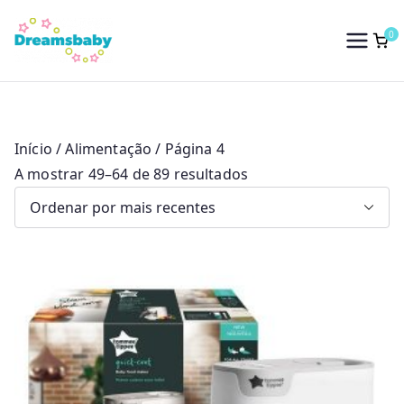
Saltar
para
0
Dreams Baby
o
conteúdo
Início
/
Alimentação
/ Página 4
O
A mostrar 49–64 de 89 resultados
r
d
e
n
a
d
o
p
o