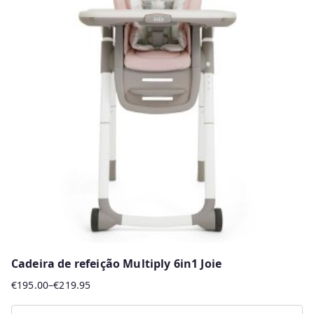
Cadeira de refeição Multiply 6in1 Joie
€
195.00
–
€
219.95
Price
range: