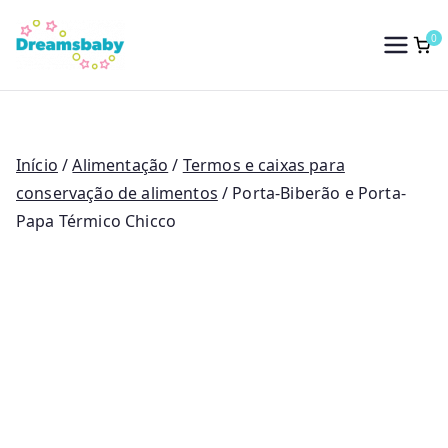
Saltar
para
0
Dreams Baby
o
conteúdo
Início
/
Alimentação
/
Termos e caixas para
conservação de alimentos
/ Porta-Biberão e Porta-
Papa Térmico Chicco