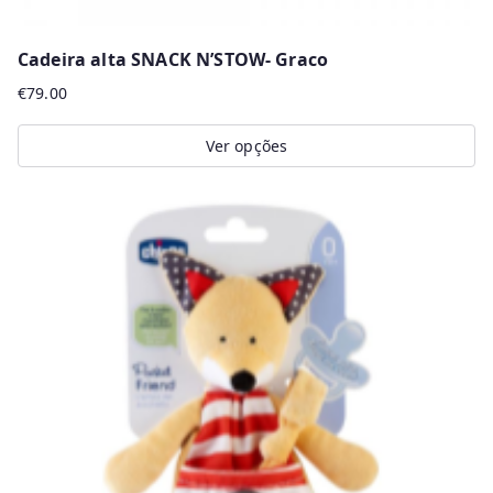
Cadeira alta SNACK N’STOW- Graco
€
79.00
Ver opções
This
product
has
multiple
variants.
The
options
may
be
chosen
on