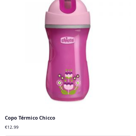
multiple
variants.
The
options
may
be
chosen
on
the
product
page
Copo Térmico Chicco
€
12.99