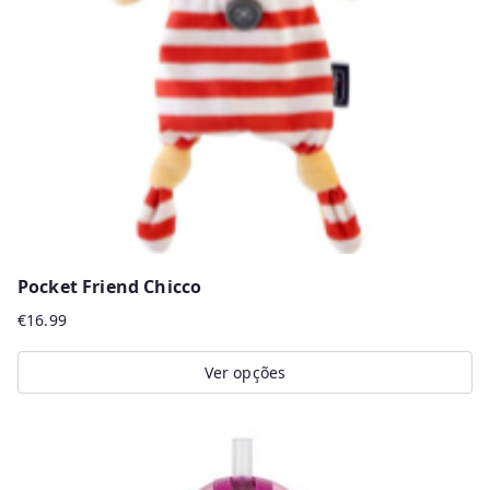
the
product
page
Pocket Friend Chicco
€
16.99
Ver opções
This
product
has