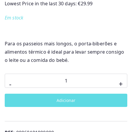
Lowest Price in the last 30 days:
€
29.99
Em stock
Para os passeios mais longos, o porta-biberões e
alimentos térmico é ideal para levar sempre consigo
o leite ou a comida do bebé.
Quantidade
-
+
de
Porta-
Adicionar
Biberão
e
Porta-
Papa