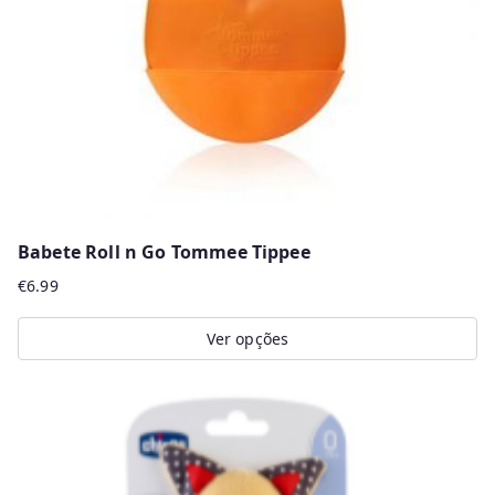
Babete Roll n Go Tommee Tippee
€
6.99
Ver opções
This
product
has
multiple