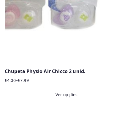
Chupeta Physio Air Chicco 2 unid.
€
4.00
–
€
7.99
Price
range:
Ver opções
€4.00
This
through
product
€7.99
has
multiple