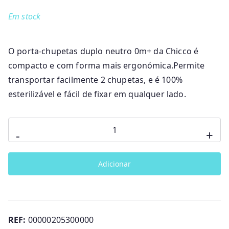
Em stock
O porta-chupetas duplo neutro 0m+ da Chicco é
compacto e com forma mais ergonómica.Permite
transportar facilmente 2 chupetas, e é 100%
esterilizável e fácil de fixar em qualquer lado.
Quantidade
-
+
de
Porta
Adicionar
Chupetas
Duplo
Neutro
Chicco
REF:
00000205300000