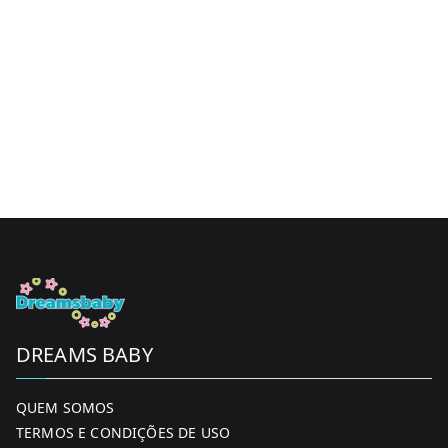
variants.
The
options
may
be
chosen
on
the
product
page
DREAMS BABY
QUEM SOMOS
TERMOS E CONDIÇÕES DE USO