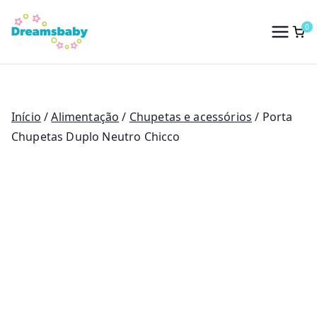
Saltar
para
0
Dreams Baby
o
conteúdo
Início
/
Alimentação
/
Chupetas e acessórios
/ Porta
Chupetas Duplo Neutro Chicco