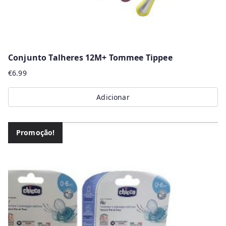
page
Conjunto Talheres 12M+ Tommee Tippee
€
6.99
Adicionar
Promoção!