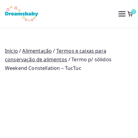
Saltar
para
0
Dreams Baby
o
conteúdo
Início
/
Alimentação
/
Termos e caixas para
conservação de alimentos
/ Termo p/ sólidos
Weekend Constellation – TucTuc