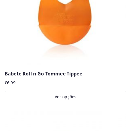
Babete Roll n Go Tommee Tippee
€
6.99
Ver opções
This
product
has
multiple