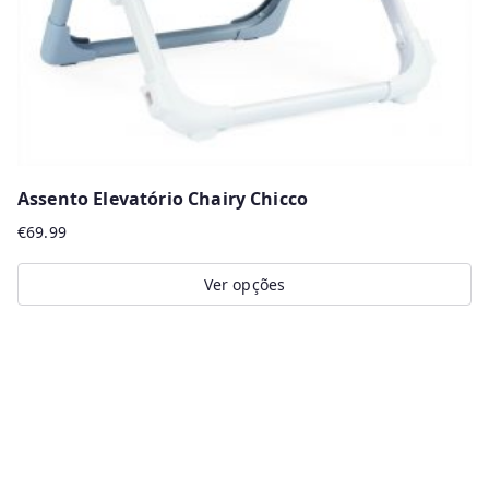
the
product
page
Assento Elevatório Chairy Chicco
€
69.99
Ver opções
This
product
has
multiple
variants.
The