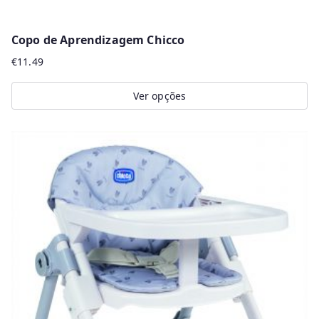
Copo de Aprendizagem Chicco
€
11.49
Ver opções
This
product
has
multiple
variants.
The
options
may
be
chosen
on