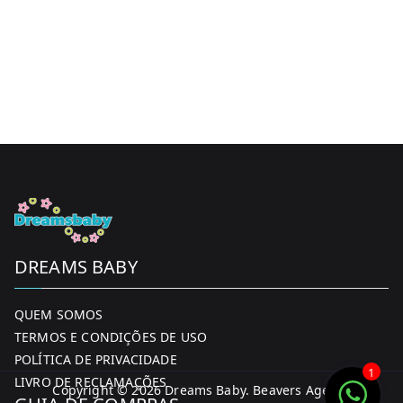
options
may
be
chosen
on
the
product
page
DREAMS BABY
QUEM SOMOS
TERMOS E CONDIÇÕES DE USO
POLÍTICA DE PRIVACIDADE
1
LIVRO DE RECLAMAÇÕES
Copyright © 2026
Dreams Baby
. Beavers Agency