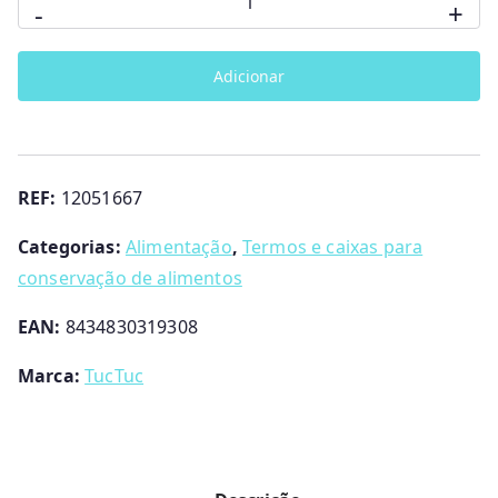
-
+
de
Termo
Adicionar
p/
sólidos
Weekend
Constellation
REF:
12051667
-
TucTuc
Categorias:
Alimentação
,
Termos e caixas para
conservação de alimentos
EAN:
8434830319308
Marca:
TucTuc