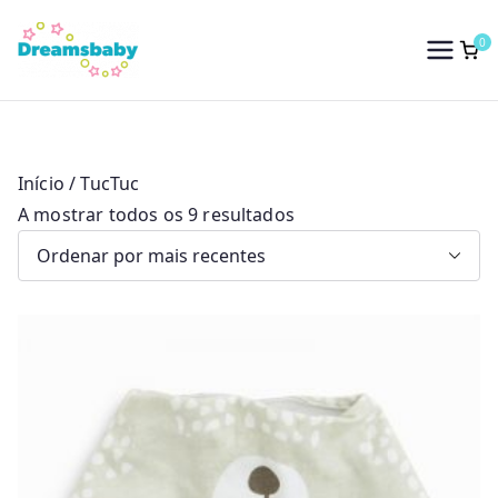
Saltar
para
0
Dreams Baby
o
conteúdo
Início
/ TucTuc
O
A mostrar todos os 9 resultados
r
d
e
n
a
d
o
p
o