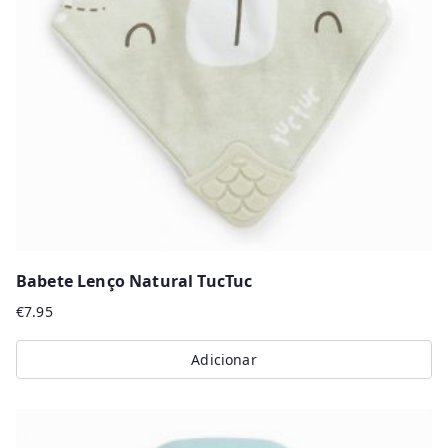
r
m
a
i
s
r
e
c
e
n
Babete Lenço Natural TucTuc
t
€
7.95
e
s
Adicionar