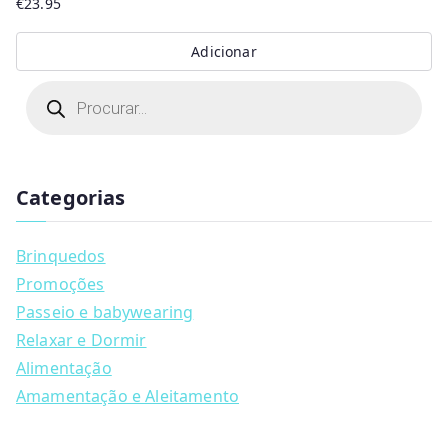
€
23.95
Adicionar
P
r
o
d
u
c
t
Categorias
s
s
e
a
Brinquedos
r
c
Promoções
h
Passeio e babywearing
Relaxar e Dormir
Alimentação
Amamentação e Aleitamento