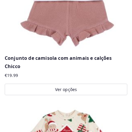
on
the
product
page
Conjunto de camisola com animais e calções
Chicco
€
19.99
Ver opções
This
product
has
multiple