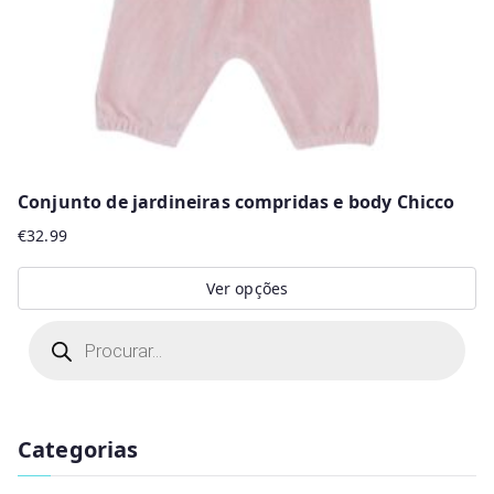
on
the
product
page
Conjunto de jardineiras compridas e body Chicco
€
32.99
Ver opções
This
P
r
product
o
d
has
u
multiple
c
t
Categorias
variants.
s
s
The
e