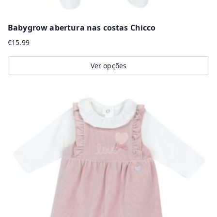
Babygrow abertura nas costas Chicco
€
15.99
Ver opções
This
product
has
multiple
variants.
The
options
may
be
chosen