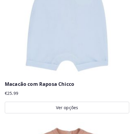
r
m
a
i
s
r
e
c
e
n
Macacão com Raposa Chicco
t
€
25.99
e
s
Ver opções
This
product