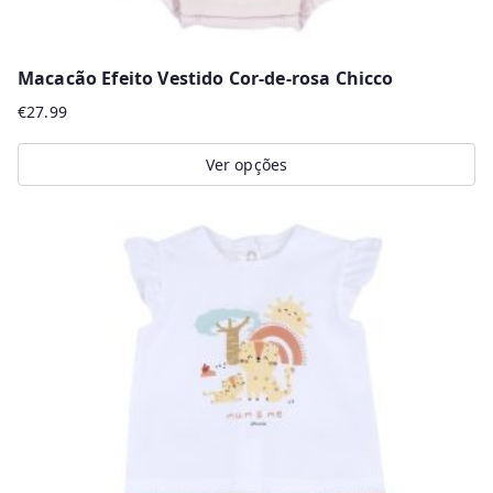
Macacão Efeito Vestido Cor-de-rosa Chicco
€
27.99
Ver opções
This
product
has
multiple
variants.
The
options
may
be
chosen