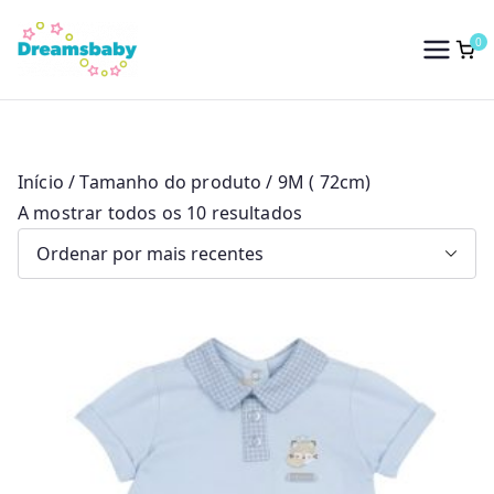
Saltar
para
0
Dreams Baby
o
conteúdo
Início
/ Tamanho do produto / 9M ( 72cm)
O
A mostrar todos os 10 resultados
r
d
e
n
a
d
o
p
o