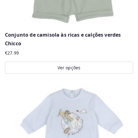
page
Conjunto de camisola às ricas e calções verdes
Chicco
€
27.99
Ver opções
This
product
has
multiple
variants.
The
options