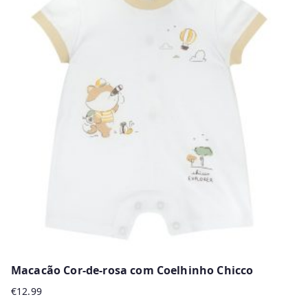
multiple
variants.
The
options
may
be
chosen
on
the
product
page
Macacão Cor-de-rosa com Coelhinho Chicco
€
12.99