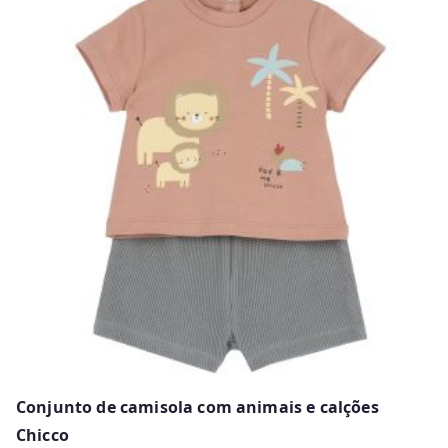
has
multiple
variants.
The
options
may
be
chosen
on
the
product
page
Conjunto de camisola com animais e calções
Chicco