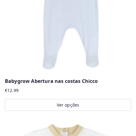
may
be
chosen
on
the
product
page
Babygrow Abertura nas costas Chicco
€
12.99
Ver opções
This
product
has