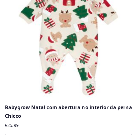
variants.
The
options
may
be
chosen
on
the
product
page
Babygrow Natal com abertura no interior da perna
Chicco
€
25.99