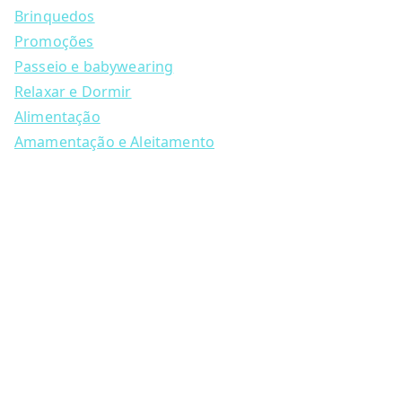
a
options
Brinquedos
r
may
c
Promoções
h
be
Passeio e babywearing
chosen
Relaxar e Dormir
on
Alimentação
the
Amamentação e Aleitamento
product
page