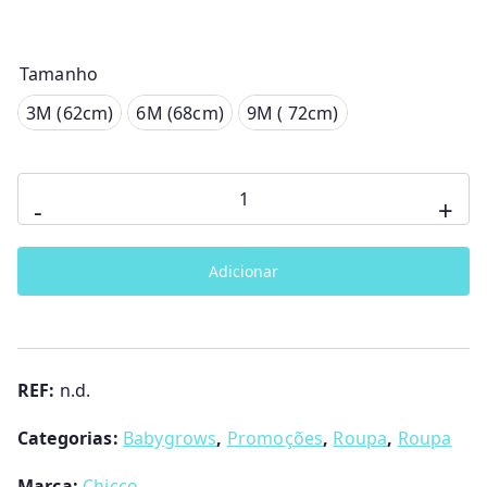
Tamanho
3M (62cm)
3M (62cm)
6M (68cm)
9M ( 72cm)
6M (68cm)
Quantidade
9M ( 72cm)
-
+
de
Babygrow
Adicionar
Natal
com
abertura
no
REF:
n.d.
interior
da
Categorias:
Babygrows
,
Promoções
,
Roupa
,
Roupa
perna
Marca:
Chicco