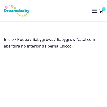
Saltar
para
0
Dreams Baby
o
conteúdo
Início
/
Roupa
/
Babygrows
/ Babygrow Natal com
abertura no interior da perna Chicco