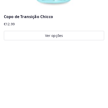
Copo de Transição Chicco
€
12.99
Ver opções
This
product
has
multiple
variants.
The
options
may
be
chosen