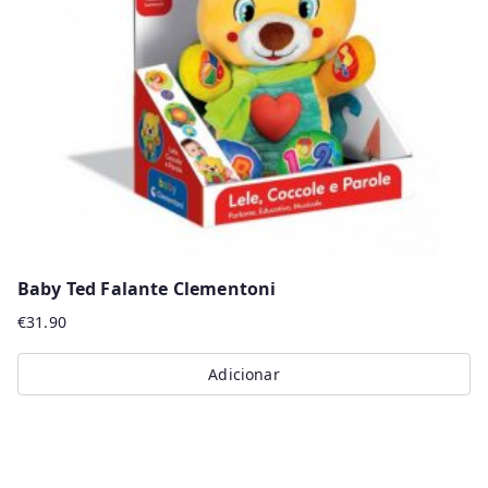
be
chosen
on
the
product
page
Baby Ted Falante Clementoni
€
31.90
Adicionar