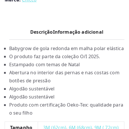
Chicco
Descrição
Informação adicional
Babygrow de gola redonda em malha polar elástica
O produto faz parte da coleção O/I 2025.
Estampado com temas de Natal
Abertura no interior das pernas e nas costas com
botões de pressão
Algodão sustentável
Algodão sustentável
Produto com certificação Oeko-Tex: qualidade para
o seu filho
Tamanho
3M (62cm)
,
6M (68cm)
,
9M ( 72cm)