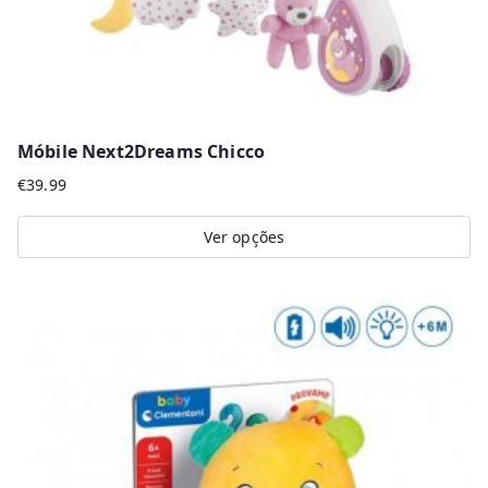
Móbile Next2Dreams Chicco
€
39.99
Ver opções
This
product
has
multiple
variants.
The
options
may