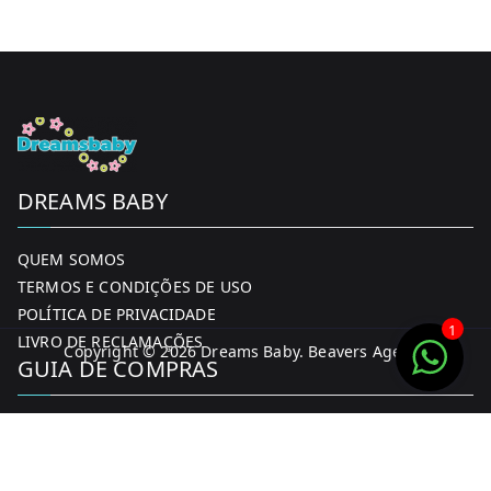
on
the
product
page
DREAMS BABY
QUEM SOMOS
TERMOS E CONDIÇÕES DE USO
POLÍTICA DE PRIVACIDADE
1
LIVRO DE RECLAMAÇÕES
Copyright © 2026
Dreams Baby
. Beavers Agency
GUIA DE COMPRAS
MINHA CONTA
FORMAS DE PAGAMENTO
ENTREGA E DEVOLUÇÕES