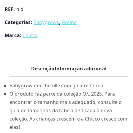
Chicco
REF:
n.d.
Categorias:
Babygrows
,
Roupa
Marca:
Chicco
Descrição
Informação adicional
Babygrow em chenille com gola redonda
O produto faz parte da coleção O/I 2025. Para
encontrar o tamanho mais adequado, consulte o
guia de tamanhos da tabela dedicada à nova
coleção. As crianças crescem e a Chicco cresce com
elas!