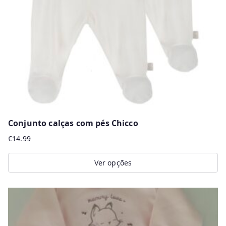
Conjunto calças com pés Chicco
€
14.99
Ver opções
This
product
has
multiple