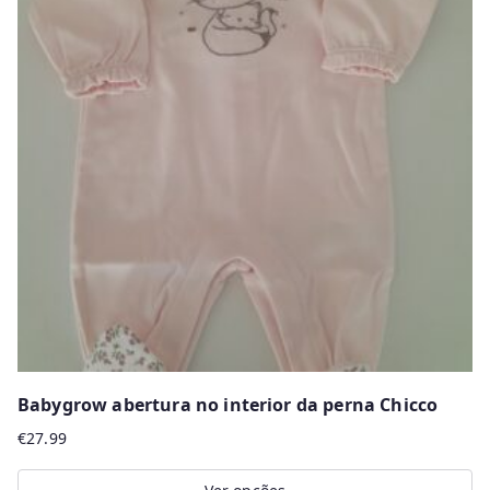
variants.
The
options
may
be
chosen
on
the
product
page
Babygrow abertura no interior da perna Chicco
€
27.99