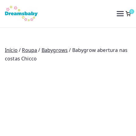
Saltar
para
0
Dreams Baby
o
conteúdo
Início
/
Roupa
/
Babygrows
/ Babygrow abertura nas
costas Chicco