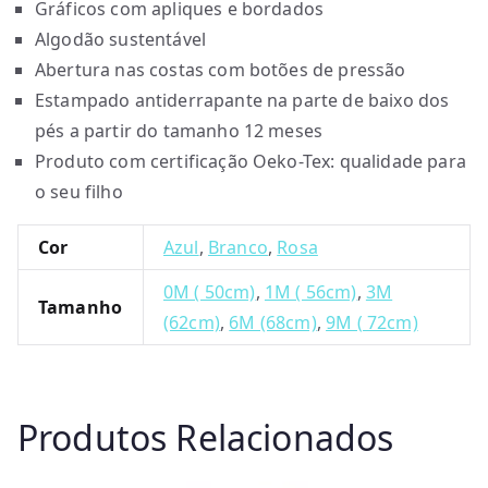
Gráficos com apliques e bordados
Algodão sustentável
Abertura nas costas com botões de pressão
Estampado antiderrapante na parte de baixo dos
pés a partir do tamanho 12 meses
Produto com certificação Oeko-Tex: qualidade para
o seu filho
Cor
Azul
,
Branco
,
Rosa
0M ( 50cm)
,
1M ( 56cm)
,
3M
Tamanho
(62cm)
,
6M (68cm)
,
9M ( 72cm)
Produtos Relacionados