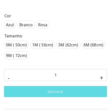
Cor
Azul
Azul
Branco
Rosa
Branco
Tamanho
Rosa
0M ( 50cm)
0M ( 50cm)
1M ( 56cm)
3M (62cm)
6M (68cm)
1M ( 56cm)
9M ( 72cm)
3M (62cm)
6M (68cm)
Quantidade
-
+
de
9M ( 72cm)
Babygrow
Adicionar
abertura
nas
costas