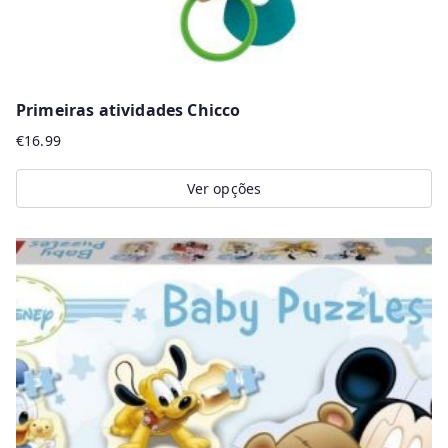
Primeiras atividades Chicco
€
16.99
Ver opções
This
product
has
multiple
variants.
The
options
may
be