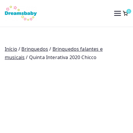
Saltar
para
0
Dreams Baby
o
conteúdo
Início
/
Brinquedos
/
Brinquedos falantes e
musicais
/ Quinta Interativa 2020 Chicco