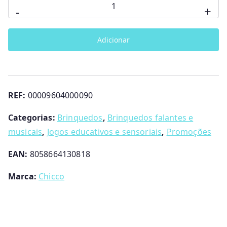
Quantidade
-
+
de
Quinta
Adicionar
Interativa
2020
Chicco
REF:
00009604000090
Categorias:
Brinquedos
,
Brinquedos falantes e
musicais
,
Jogos educativos e sensoriais
,
Promoções
EAN:
8058664130818
Marca:
Chicco