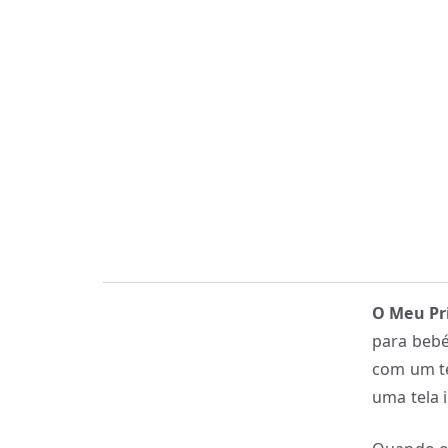
O Meu Pri
para bebé
com um te
uma tela 