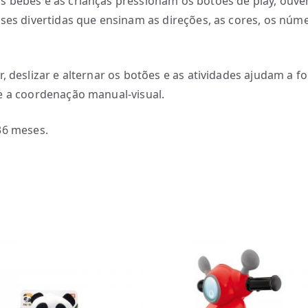
 bebés e as crianças pressionam os botões de play, ouv
ases divertidas que ensinam as direções, as cores, os núm
, deslizar e alternar os botões e as atividades ajudam a fo
e a coordenação manual-visual.
36 meses.