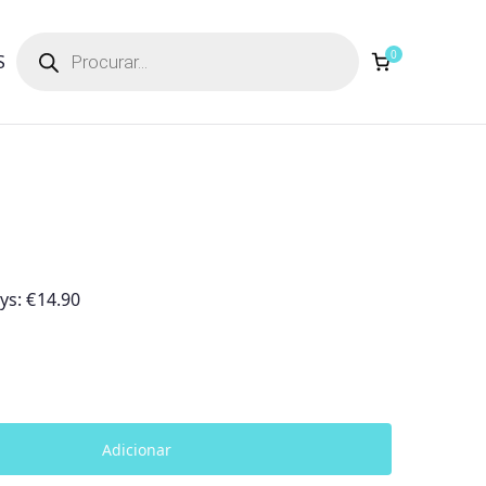
Products
search
0
S
ays:
€
14.90
Adicionar