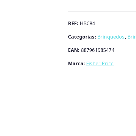
O
Meu
Primeiro
REF:
HBC84
Videojogo
Categorias:
Brinquedos
,
Bri
Fisher-
Price
EAN:
887961985474
Marca:
Fisher Price