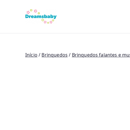
Saltar
para
Dreams Bab
o
conteúdo
Início
/
Brinquedos
/
Brinquedos falantes e mu