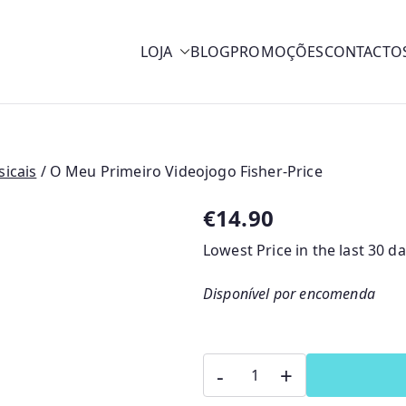
LOJA
BLOG
PROMOÇÕES
CONTACTO
y
sicais
/ O Meu Primeiro Videojogo Fisher-Price
€
14.90
Lowest Price in the last 30 d
Disponível por encomenda
Quantidade
-
+
de