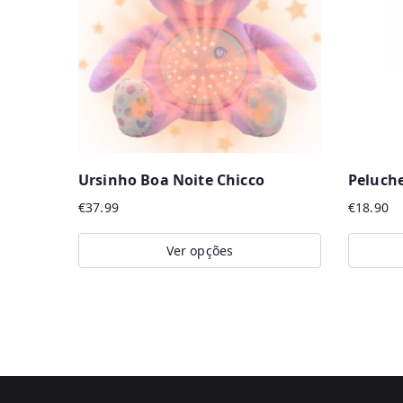
Ursinho Boa Noite Chicco
Peluch
€
37.99
€
18.90
Ver opções
This
product
has
multiple
variants.