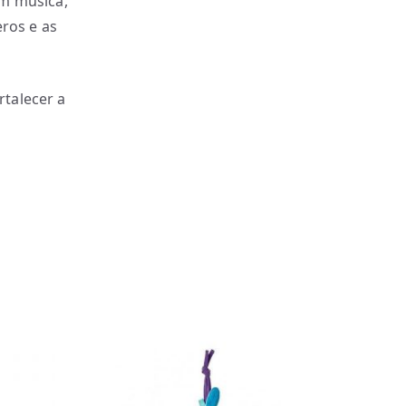
em música,
eros e as
rtalecer a