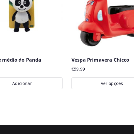
e médio do Panda
Vespa Primavera Chicco
€
59.99
Adicionar
Ver opções
This
product
has
multiple
variants.