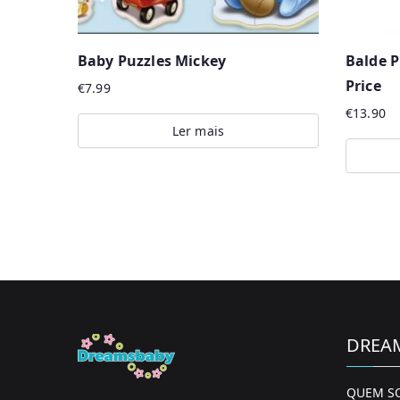
Baby Puzzles Mickey
Balde P
Price
€
7.99
€
13.90
Ler mais
DREA
QUEM S