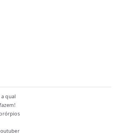
 a qual
 fazem!
 prórpios
youtuber