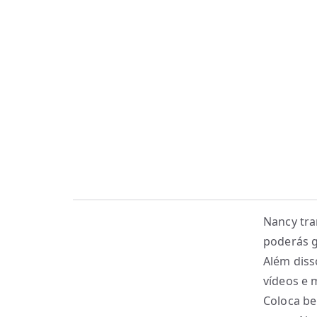
Nancy tra
poderás g
Além diss
vídeos e 
Coloca be