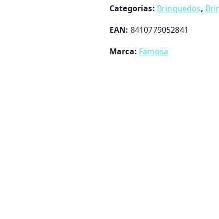
Categorias:
Brinquedos
,
Bri
EAN:
8410779052841
Marca:
Famosa