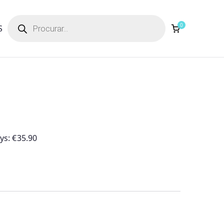
Products
search
0
S
ays:
€
35.90