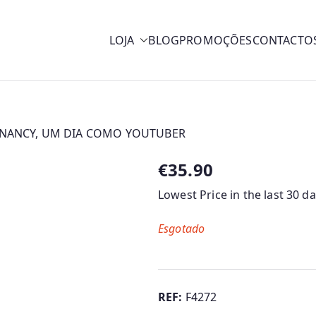
LOJA
BLOG
PROMOÇÕES
CONTACTO
y
 NANCY, UM DIA COMO YOUTUBER
€
35.90
Lowest Price in the last 30 d
Esgotado
REF:
F4272