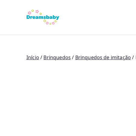
Saltar
para
Dreams Bab
o
conteúdo
Início
/
Brinquedos
/
Brinquedos de imitação
/