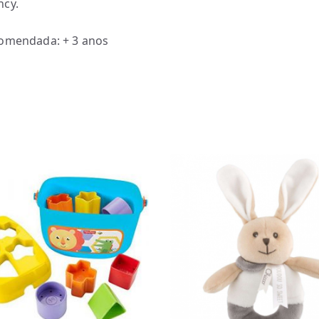
ncy.
comendada: + 3 anos