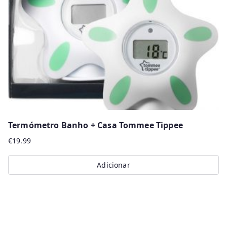
be
chosen
on
the
product
page
Termómetro Banho + Casa Tommee Tippee
€
19.99
Adicionar