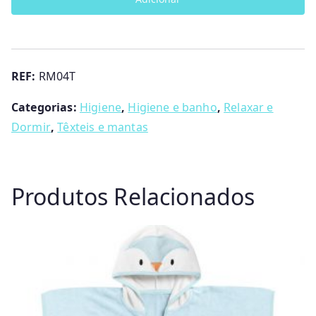
Fraldas
em
tecido
REF:
RM04T
Categorias:
Higiene
,
Higiene e banho
,
Relaxar e
Dormir
,
Têxteis e mantas
Produtos Relacionados