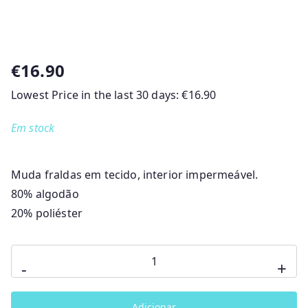
€
16.90
Lowest Price in the last 30 days:
€
16.90
Em stock
Muda fraldas em tecido, interior impermeável.
80% algodão
20% poliéster
Quantidade
-
+
de
Muda
Adicionar