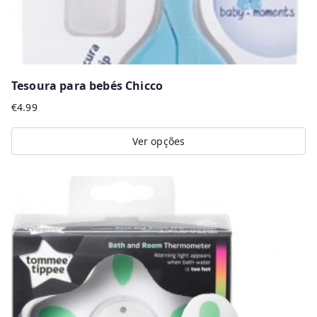
Tesoura para bebés Chicco
€
4.99
Ver opções
This
product
has
multiple
variants.
The
options
may