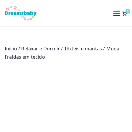
Saltar
para
0
Dreams Baby
o
conteúdo
Início
/
Relaxar e Dormir
/
Têxteis e mantas
/ Muda
Fraldas em tecido