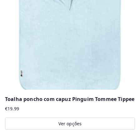
Toalha poncho com capuz Pinguim Tommee Tippee
€
19.99
Ver opções
This