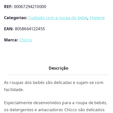
-
REF:
00067294210000
Sensitive
-
Categorias:
Cuidado com a roupa do bebé
,
Higiene
1,5L
EAN:
8058664122455
Chicco
Marca:
Chicco
Descrição
As roupas dos bebés são delicadas e sujam-se com
facilidade.
Especialmente desenvolvidos para a roupa de bebés,
os detergentes e amaciadores Chicco são delicados