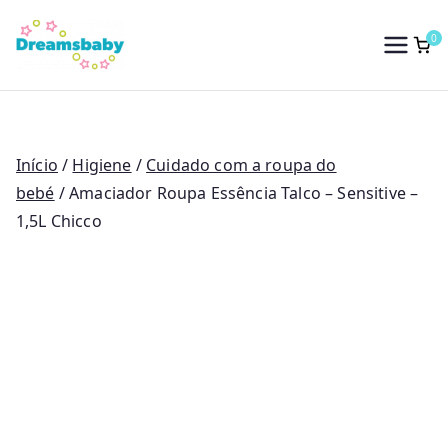
Saltar
para
0
Dreams Baby
o
conteúdo
Início
/
Higiene
/
Cuidado com a roupa do
bebé
/ Amaciador Roupa Essência Talco – Sensitive –
1,5L Chicco