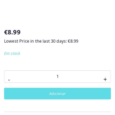
€
8.99
Lowest Price in the last 30 days:
€
8.99
Em stock
Quantidade
-
+
de
Amaciador
Adicionar
Roupa
Essência
Talco