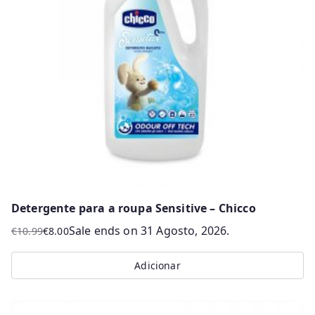
Detergente para a roupa Sensitive – Chicco
Sale ends on 31 Agosto, 2026.
€
10.99
€
8.00
O
O
preço
preço
Adicionar
original
atual
era:
é:
€10.99.
€8.00.