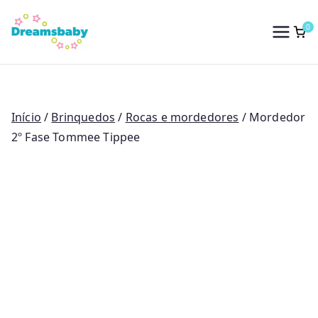
Saltar
para
0
Dreams Baby
o
conteúdo
Início
/
Brinquedos
/
Rocas e mordedores
/ Mordedor
2º Fase Tommee Tippee