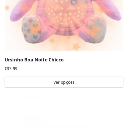
Ursinho Boa Noite Chicco
€
37.99
Ver opções
This
product
has
multiple
variants.