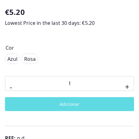
€
5.20
Lowest Price in the last 30 days:
€
5.20
Cor
Rosa
Azul
Rosa
Quantidade
-
+
de
Mordedor
Adicionar
2º
Fase
Tommee
Tippee
REF:
n.d.