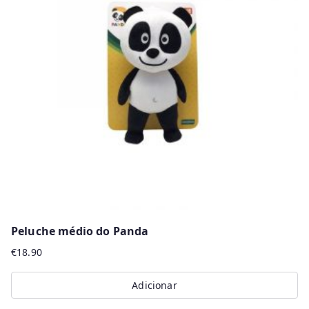
The
options
may
be
chosen
on
the
product
page
Peluche médio do Panda
€
18.90
Adicionar