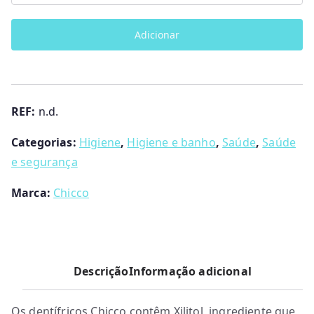
de
Kit
Adicionar
sempre
sorridente
Chicco
REF:
n.d.
Categorias:
Higiene
,
Higiene e banho
,
Saúde
,
Saúde
e segurança
Marca:
Chicco
Descrição
Informação adicional
Os dentífricos Chicco contêm Xilitol, ingrediente que