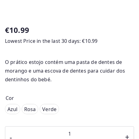
€
10.99
Lowest Price in the last 30 days:
€
10.99
O prático estojo contém uma pasta de dentes de
morango e uma escova de dentes para cuidar dos
dentinhos do bebé.
Cor
Azul
Azul
Rosa
Verde
Rosa
Quantidade
Verde
-
+