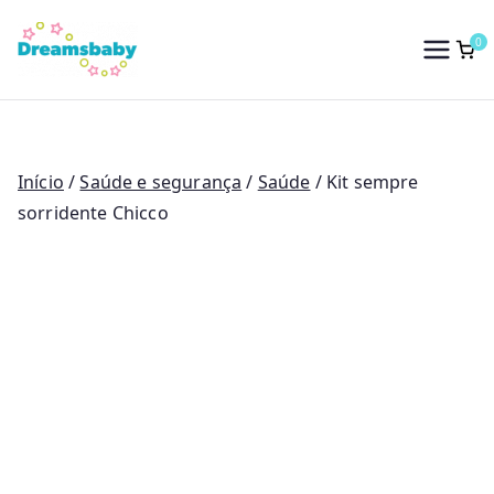
Saltar
para
0
Dreams Baby
o
conteúdo
Início
/
Saúde e segurança
/
Saúde
/ Kit sempre
sorridente Chicco