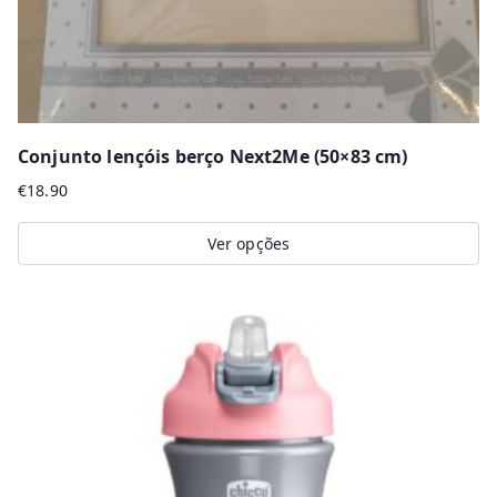
product
page
Conjunto lençóis berço Next2Me (50×83 cm)
€
18.90
Ver opções
This
product
has
multiple
variants.
The
options