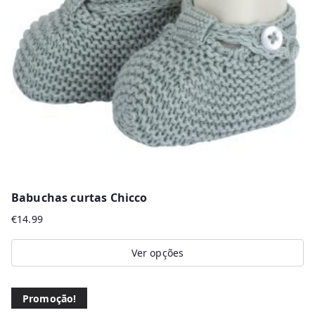
r
m
a
i
s
r
e
c
e
n
Babuchas curtas Chicco
t
€
14.99
e
s
Ver opções
This
product
Promoção!