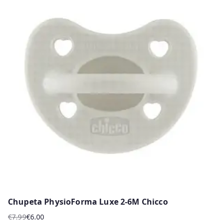
has
multiple
variants.
The
options
may
be
chosen
on
the
product
page
Chupeta PhysioForma Luxe 2-6M Chicco
€
7.99
€
6.00