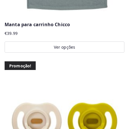
Manta para carrinho Chicco
€
39.99
Ver opções
This
product
Promoção!
has
multiple
variants.
The
options
may
be