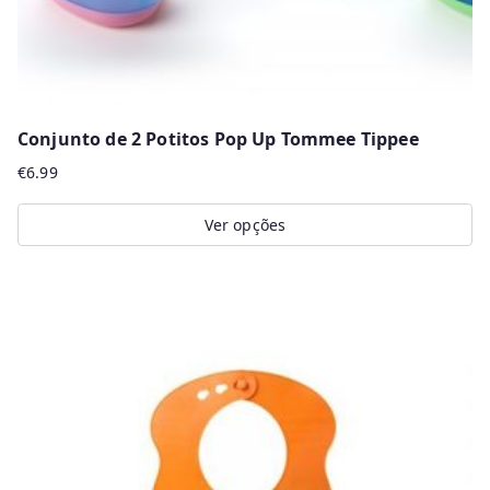
product
page
Conjunto de 2 Potitos Pop Up Tommee Tippee
€
6.99
Ver opções
This
product
has
multiple
variants.
The
options
may