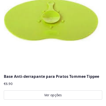
The
options
may
be
chosen
on
the
product
page
Base Anti-derrapante para Pratos Tommee Tippee
€
6.90
Ver opções
This