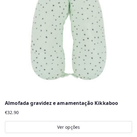
The
options
may
be
chosen
on
the
product
page
Almofada gravidez e amamentação Kikkaboo
€
32.90
Ver opções