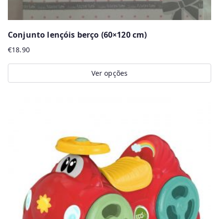
Conjunto lençóis berço (60×120 cm)
€
18.90
Ver opções
This
product
has
multiple
variants.
The
options
may
be
chosen