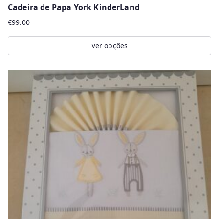
Cadeira de Papa York KinderLand
€
99.00
Ver opções
This
product
has
multiple
variants.
The
options
may
be
chosen
on
the