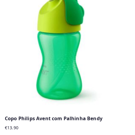
multiple
variants.
The
options
may
be
chosen
on
the
product
page
Copo Philips Avent com Palhinha Bendy
€
13.90