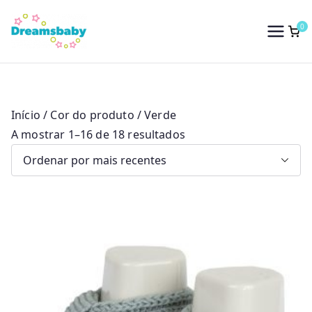
Saltar
para
0
Dreams Baby
o
conteúdo
Início
/ Cor do produto / Verde
O
A mostrar 1–16 de 18 resultados
r
d
e
n
a
d
o
p
o