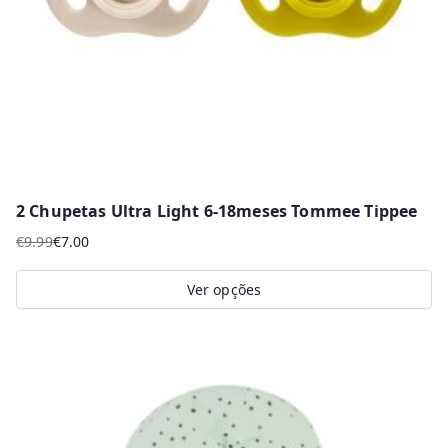
chosen
on
the
product
page
2 Chupetas Ultra Light 6-18meses Tommee Tippee
€
9.99
€
7.00
O
O
preço
preço
Ver opções
original
atual
This
era:
é:
product
€9.99.
€7.00.
has
multiple
variants.