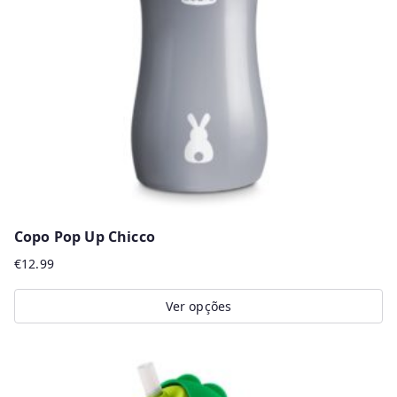
may
be
chosen
on
the
product
page
Copo Pop Up Chicco
€
12.99
Ver opções
This
product
has