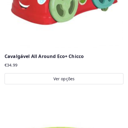
on
the
product
page
Cavalgável All Around Eco+ Chicco
€
34.99
Ver opções
This
product
has
multiple
variants.