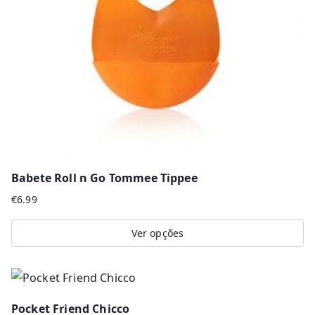
be
chosen
on
the
product
page
Babete Roll n Go Tommee Tippee
€
6.99
Ver opções
This
product
has
Pocket Friend Chicco