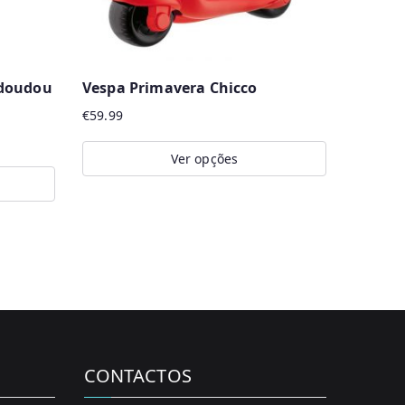
 doudou
Vespa Primavera Chicco
€
59.99
Ver opções
This
product
has
multiple
variants.
The
options
may
CONTACTOS
be