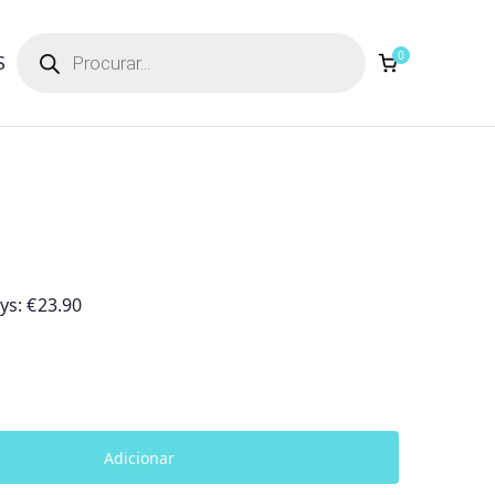
Products
search
0
S
ays:
€
23.90
Adicionar