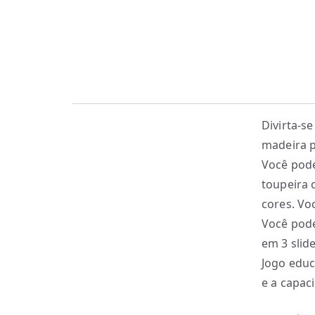
Divirta-s
madeira p
Você pode
toupeira 
cores. V
Você pode
em 3 slid
Jogo educ
e a capac