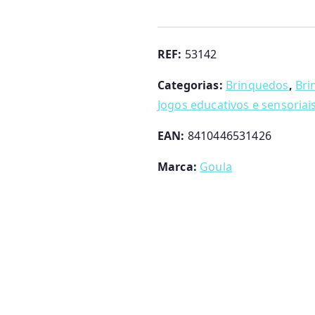
Jogo
Magnético
das
REF:
53142
cores
Categorias:
Brinquedos
,
Bri
Goula
Jogos educativos e sensoriai
EAN:
8410446531426
Marca:
Goula