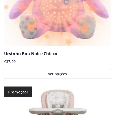
Ursinho Boa Noite Chicco
€
37.99
Ver opções
This
product
Promoção!
has
multiple
variants.