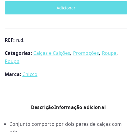
Conjunto
Adicionar
calças
com
pés
Chicco
REF:
n.d.
Categorias:
Calças e Calções
,
Promoções
,
Roupa
,
Roupa
Marca:
Chicco
Descrição
Informação adicional
Conjunto comporto por dois pares de calças com