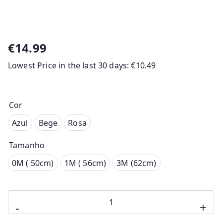
€
14.99
Lowest Price in the last 30 days:
€
10.49
Cor
Azul
Azul
Bege
Rosa
Bege
Tamanho
Rosa
0M ( 50cm)
0M ( 50cm)
1M ( 56cm)
3M (62cm)
1M ( 56cm)
Quantidade
3M (62cm)
-
+
de