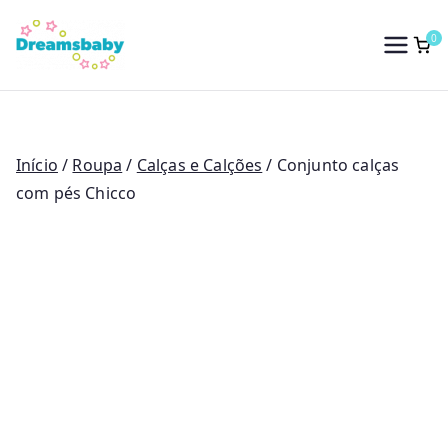
Saltar
para
0
Dreams Baby
o
conteúdo
Início
/
Roupa
/
Calças e Calções
/ Conjunto calças
com pés Chicco