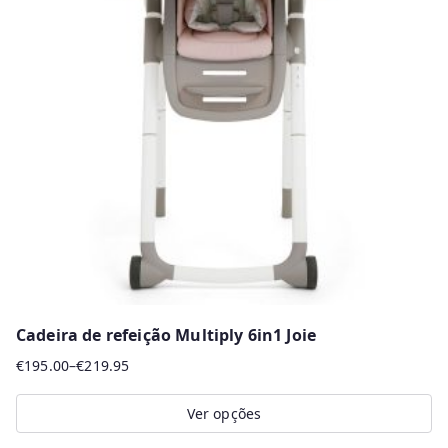
The
options
may
be
chosen
on
the
product
page
Cadeira de refeição Multiply 6in1 Joie
€
195.00
–
€
219.95
Price
range:
Ver opções
€195.00
This