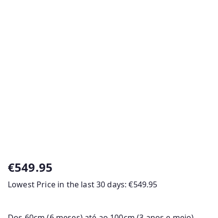
€
549.95
Lowest Price in the last 30 days:
€
549.95
Dos 60cm (6 meses) até ao 100cm (3 anos e meio).