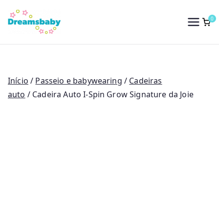
Saltar
para
0
Dreams Baby
o
conteúdo
Início
/
Passeio e babywearing
/
Cadeiras
auto
/ Cadeira Auto I-Spin Grow Signature da Joie