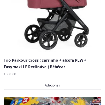
be
chosen
on
the
product
page
Trio Parkour Cross ( carrinho + alcofa PLW +
Easymaxi LF Reclinável) Bébécar
€
800.00
Adicionar