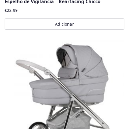
Espelho de Vigilância – Rearfacing Chicco
€
22.99
Adicionar