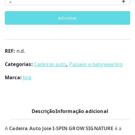
-
+
de
Pine
Cadeira
Adicionar
Auto
I-
Spin
Grow
REF:
n.d.
Signature
da
Categorias:
Cadeiras auto
,
Passeio e babywearing
Joie
Marca:
Joie
Descrição
Informação adicional
A
Cadeira Auto Joie I-SPIN GROW SIGNATURE
é a