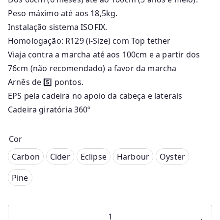
Peso máximo até aos 18,5kg.
Instalação sistema ISOFIX.
Homologação: R129 (i-Size) com Top tether
Viaja contra a marcha até aos 100cm e a partir dos
76cm (não recomendado) a favor da marcha
Arnês de 5️⃣ pontos.
EPS pela cadeira no apoio da cabeça e laterais
Cadeira giratória 360º
Cor
Cider
Carbon
Cider
Eclipse
Harbour
Oyster
Eclipse
Pine
Harbour
Oyster
Quantidade