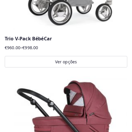
Trio V-Pack BébéCar
€
960.00
–
€
998.00
Price
range:
Ver opções
€960.00
This
through
product
€998.00
has
multiple
variants.
The
options
may