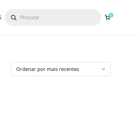
Products
search
0
S