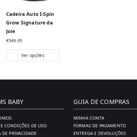
Cadeira Auto I-Spin
Grow Signature da
Joie
€
549.95
Ver opções
This
product
has
multiple
variants.
MS BABY
GUIA DE COMPRAS
The
options
OMOS
MINHA CONTA
may
E CONDIÇÕES DE USO
FORMAS DE PAGAMENTO
be
A DE PRIVACIDADE
ENTREGA E DEVOLUÇÕES