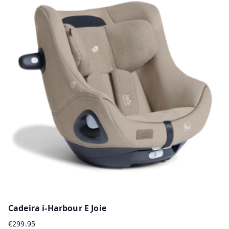
has
multiple
variants.
The
options
may
be
chosen
on
the
product
page
Cadeira i-Harbour E Joie
€
299.95