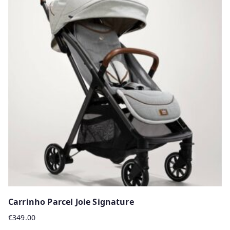
multiple
variants.
The
options
may
be
chosen
on
the
product
page
Carrinho Parcel Joie Signature
€
349.00