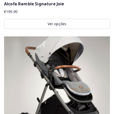
Alcofa Ramble Signature Joie
€
199.90
Ver opções
This
product
has
multiple
variants.
The
options
may
be
chosen
on
the