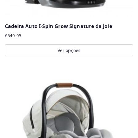
Cadeira Auto I-Spin Grow Signature da Joie
€
549.95
Ver opções
This
product
has
multiple
variants.
The
options
may
be