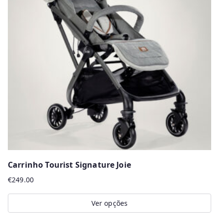
The
options
may
be
chosen
on
the
product
page
Carrinho Tourist Signature Joie
€
249.00
Ver opções