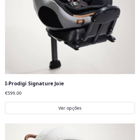
may
be
chosen
on
the
product
page
I-Prodigi Signature Joie
€
599.00
Ver opções
This
product
has