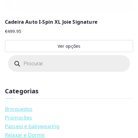
Cadeira Auto I-Spin XL Joie Signature
€
499.95
Ver opções
This
P
r
product
o
d
has
u
multiple
c
t
Categorias
variants.
s
s
The
e
a
options
Brinquedos
r
may
c
Promoções
h
be
Passeio e babywearing
chosen
Relaxar e Dormir