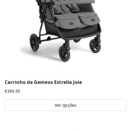
r
m
a
i
s
r
e
c
e
n
Carrinho de Gemeos Estrella Joie
t
€
399.95
e
s
Ver opções
This
product