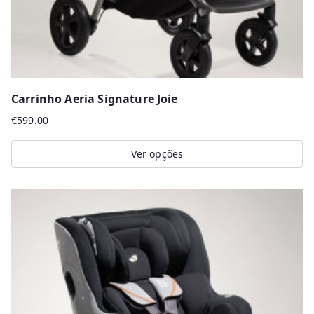
product
page
Carrinho Aeria Signature Joie
€
599.00
Ver opções
This
product
has
multiple
variants.
The
options