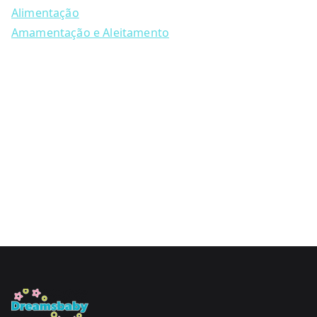
on
Alimentação
the
Amamentação e Aleitamento
product
page