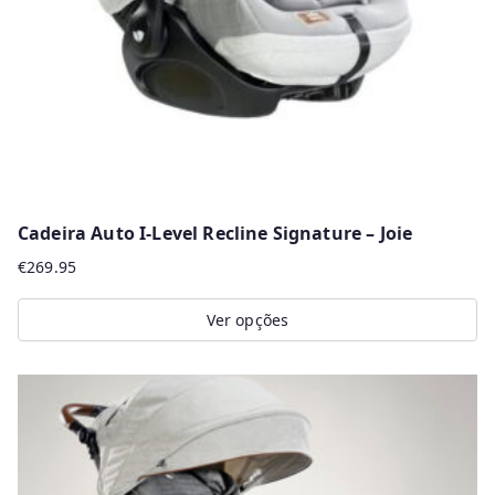
chosen
on
the
product
page
Cadeira Auto I-Level Recline Signature – Joie
€
269.95
Ver opções
This
product
has
multiple
variants.