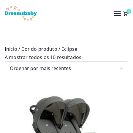
Saltar
para
0
Dreams Baby
o
conteúdo
Início
/ Cor do produto / Eclipse
O
A mostrar todos os 10 resultados
r
d
e
n
a
d
o
p
o