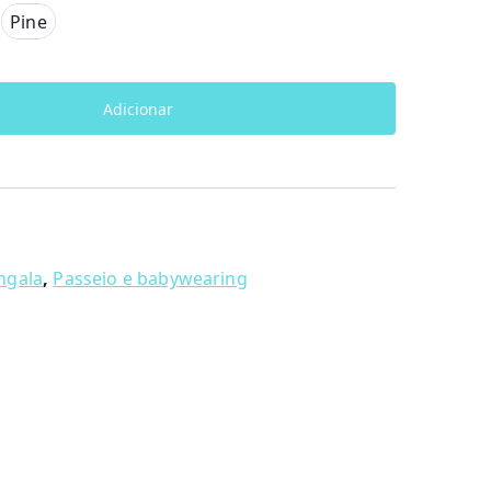
Pine
Adicionar
ngala
,
Passeio e babywearing