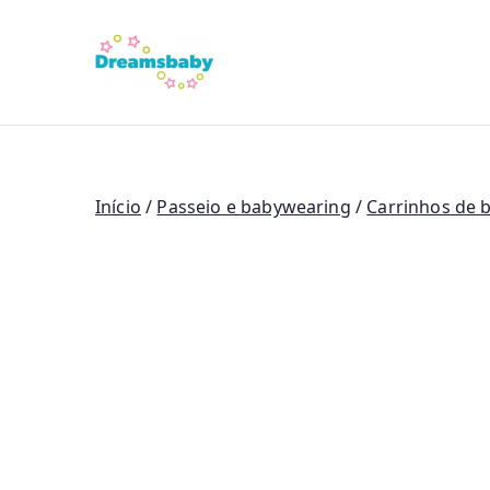
Saltar
para
Dreams Bab
o
conteúdo
Início
/
Passeio e babywearing
/
Carrinhos de 