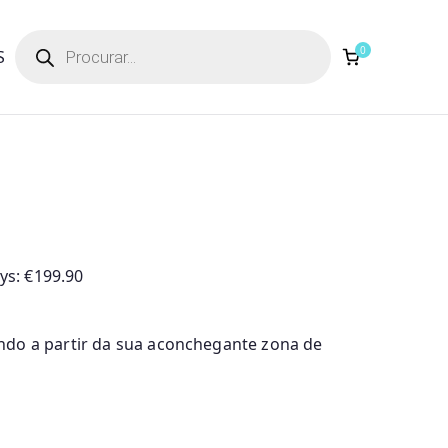
Products
search
0
S
ays:
€
199.90
do a partir da sua aconchegante zona de