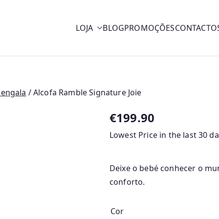
LOJA
BLOG
PROMOÇÕES
CONTACTO
y
bengala
/ Alcofa Ramble Signature Joie
€
199.90
Lowest Price in the last 30 d
Deixe o bebé conhecer o mun
conforto.
Cor