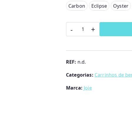
Carbon
Carbon
Eclipse
Oyster
Eclipse
Quantidade
Oyster
-
+
de
Pine
Alcofa
Ramble
Signature
REF:
n.d.
Joie
Categorias:
Carrinhos de be
Marca:
Joie