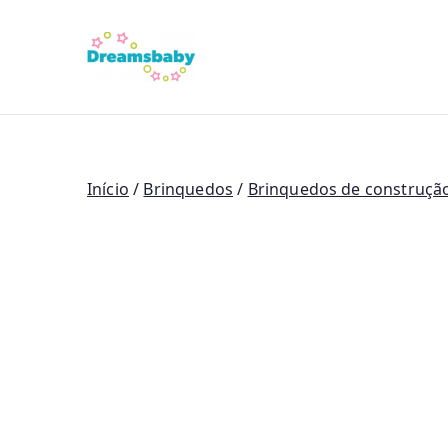
Saltar
para
Dreams Bab
o
conteúdo
Início
/
Brinquedos
/
Brinquedos de construção