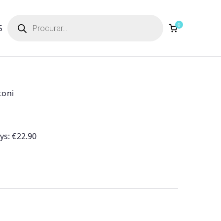
Products
search
0
S
toni
ays:
€
22.90