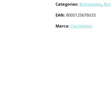
Categorias:
Brinquedos
,
Bri
EAN:
8005125676033
Marca:
Clementoni