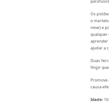
parafusos
Os pistõe
o martelo
neve) e p
qualquer 
aprender 
ajudar a 
Duas ferr
fingir qu
Promove o
causa-efe
Idade:
10