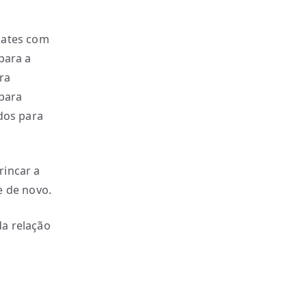
bates com
para a
ra
 para
dos para
rincar a
e de novo.
a relação