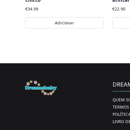
Chicco
Brincar
€
34.99
€
22.90
Adicionar
DREA
QUEM S
TERMOS 
POLÍTIC
LIVRO D