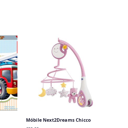
Móbile Next2Dreams Chicco