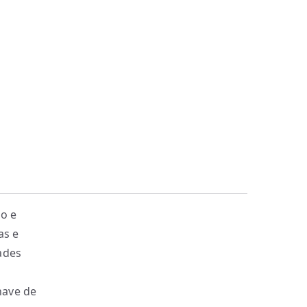
o e
as e
ades
have de