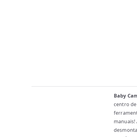
Baby Cam
centro d
ferrament
manuais! 
desmontad