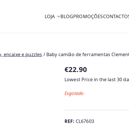
LOJA
BLOG
PROMOÇÕES
CONTACTO
y
, encaixe e puzzles
/ Baby camião de ferramentas Clemen
€
22.90
Lowest Price in the last 30 d
Esgotado
REF:
CL67603