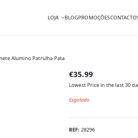
LOJA
BLOG
PROMOÇÕES
CONTACTO
y
inete Alumino Patrulha Pata
€
35.99
Lowest Price in the last 30 d
Esgotado
REF:
28296