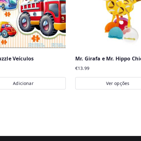
zzle Veículos
Mr. Girafa e Mr. Hippo Chi
€
13.99
Adicionar
Ver opções
This
product
has
multiple
variants.
The