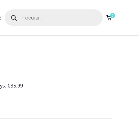
Products
search
0
S
ays:
€
35.99