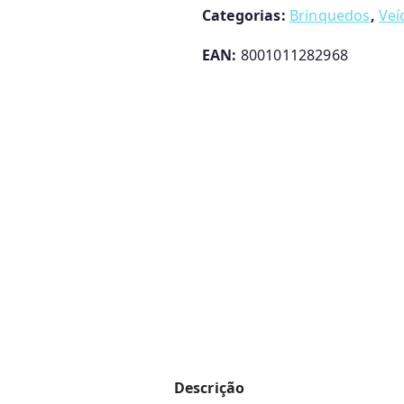
Categorias:
Brinquedos
,
Veí
EAN:
8001011282968
Descrição