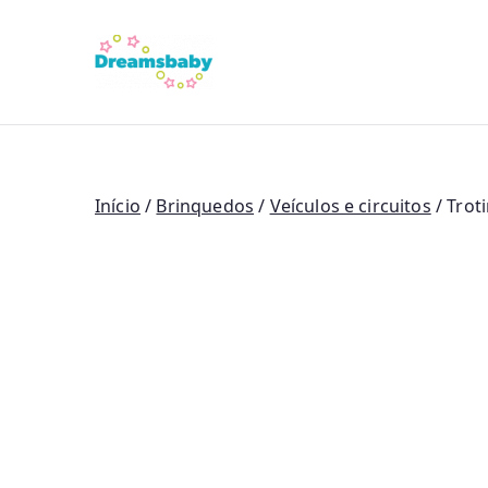
Saltar
para
Dreams Bab
o
conteúdo
Início
/
Brinquedos
/
Veículos e circuitos
/ Trot