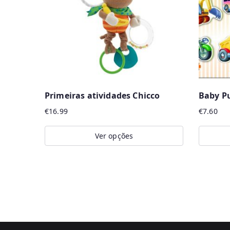
Primeiras atividades Chicco
Baby Pu
€
16.99
€
7.60
Ver opções
This
product
has
multiple
variants.
The