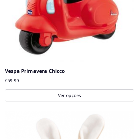
Vespa Primavera Chicco
€
59.99
Ver opções
This
product
has
multiple