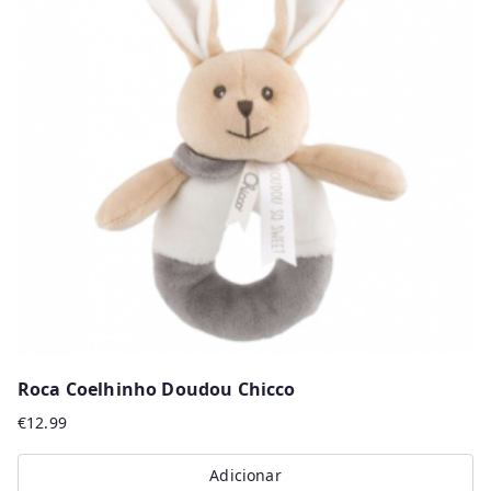
variants.
The
options
may
be
chosen
on
the
product
page
Roca Coelhinho Doudou Chicco
€
12.99
Adicionar