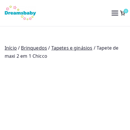
Saltar
para
0
Dreams Baby
o
conteúdo
Início
/
Brinquedos
/
Tapetes e ginásios
/ Tapete de
maxi 2 em 1 Chicco